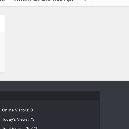
Online Visitors:
0
Today's Views:
79
Total Views:
75.771