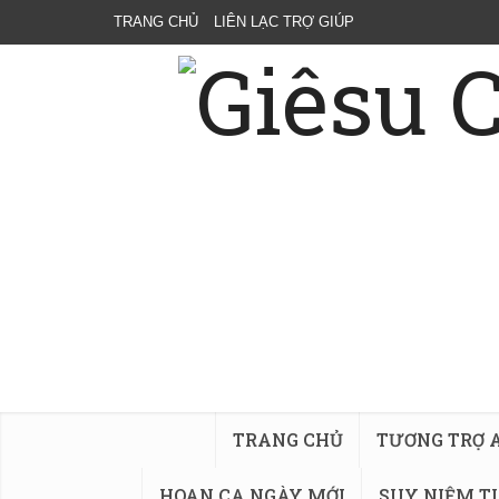
TRANG CHỦ
LIÊN LẠC TRỢ GIÚP
TRANG CHỦ
TƯƠNG TRỢ 
HOAN CA NGÀY MỚI
SUY NIỆM T