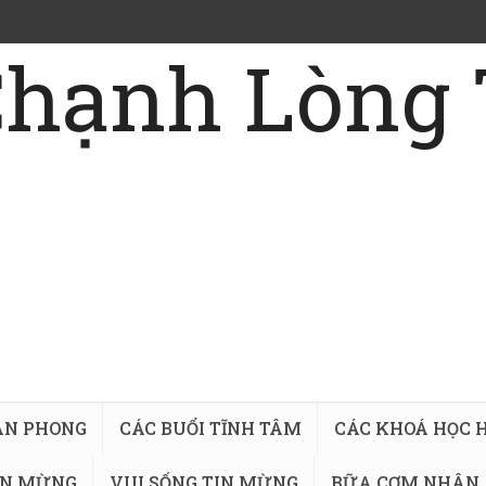
AN PHONG
CÁC BUỔI TĨNH TÂM
CÁC KHOÁ HỌC H
IN MỪNG
VUI SỐNG TIN MỪNG
BỮA CƠM NHÂN 