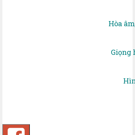
Hòa âm,
Giọng 
Hì