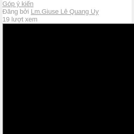
Góp ý kiến
Đăng bởi
Lm.Giuse Lê Quang Uy
19 lượt xem