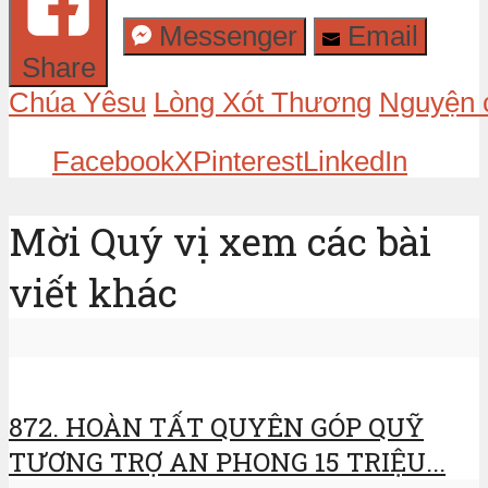
Messenger
Email
Share
Chúa Yêsu
Lòng Xót Thương
Nguyện 
Facebook
X
Pinterest
LinkedIn
Mời Quý vị xem các bài
viết khác
872. HOÀN TẤT QUYÊN GÓP QUỸ
TƯƠNG TRỢ AN PHONG 15 TRIỆU...