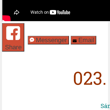
Messenger
Email
Share
023.
Sá