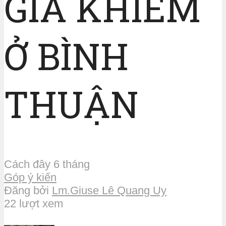
GIA KHIEM
Ở BÌNH
THUẬN
Cách đây 6 tháng
Góp ý kiến
Đăng bởi
Lm.Giuse Lê Quang Uy
22 lượt xem