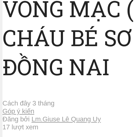
VÕNG MẠC (
CHÁU BÉ SƠ
ĐỒNG NAI
Cách đây 3 tháng
Góp ý kiến
Đăng bởi
Lm.Giuse Lê Quang Uy
17 lượt xem