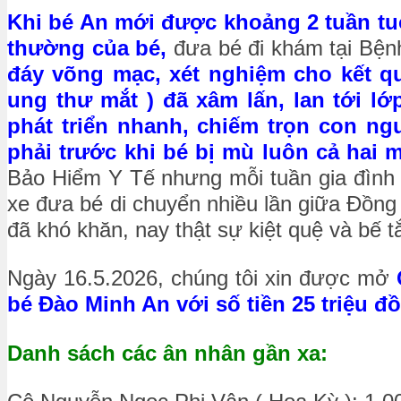
Khi bé An mới được khoảng 2 tuần tuổ
thường của bé,
đưa bé đi khám tại Bệnh
đáy võng mạc, xét nghiệm cho kết q
ung thư mắt ) đã xâm lấn, lan tới lớ
phát triển nhanh, chiếm trọn con ng
phải trước khi bé bị mù luôn cả hai 
Bảo Hiểm Y Tế nhưng mỗi tuần gia đình v
xe đưa bé di chuyển nhiều lần giữa Đồng 
đã khó khăn, nay thật sự kiệt quệ và bế t
Ngày 16.5.2026, chúng tôi xin được mở
bé Đào Minh An với số tiền 25 triệu đ
Danh sách các ân nhân gần xa: