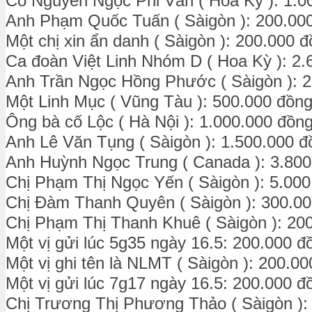
Cô Nguyễn Ngọc Phi Vân ( Hoa Kỳ ): 1.0
Anh Phạm Quốc Tuấn ( Sàigòn ): 200.00
Một chị xin ẩn danh ( Sàigòn ): 200.000 
Ca đoàn Việt Linh Nhóm D ( Hoa Kỳ ): 2.
Anh Trần Ngọc Hồng Phước ( Sàigòn ): 
Một Linh Mục ( Vũng Tàu ): 500.000 đồn
Ông bà cố Lộc ( Hà Nội ): 1.000.000 đồn
Anh Lê Văn Tụng ( Sàigòn ): 1.500.000 đ
Anh Huỳnh Ngọc Trung ( Canada ): 3.800
Chị Phạm Thị Ngọc Yến ( Sàigòn ): 5.00
Chị Đàm Thanh Quyên ( Sàigòn ): 300.0
Chị Phạm Thị Thanh Khuê ( Sàigòn ): 20
Một vị gửi lúc 5g35 ngày 16.5: 200.000 đ
Một vị ghi tên là NLMT ( Sàigòn ): 200.0
Một vị gửi lúc 7g17 ngày 16.5: 200.000 đ
Chị Trương Thị Phương Thảo ( Sàigòn ):