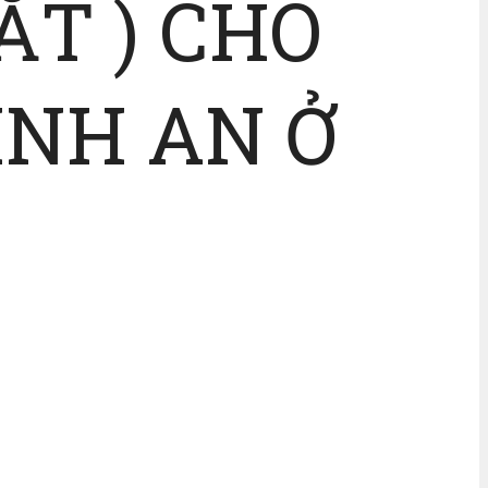
T ) CHO
INH AN Ở