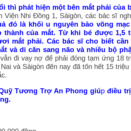
i thì phát hiện một bên mắt phải của b
 Viện Nhi Đồng 1, Sàigòn, các bác sĩ ng
uả đó là
khối u nguyên bào võng mạc 
p thành của mắt.
Từ khi bé được 1,5 t
ươi mắt phải.
Các bác sĩ cho biết cầ
mắt và di căn sang não và nhiều bộ ph
ẫn đi vay nợ để phải đóng tạm ứng 18 tri
Nai và Sàigòn đến nay đã tốn hết 15 triệu
ắc.
Quỹ Tương Trợ An Phong giú
p
điều tr
ồng.