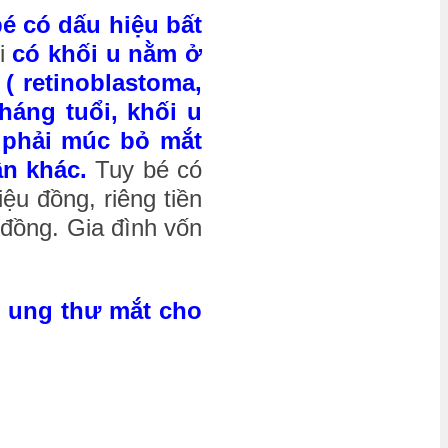
é có dấu hiệu bất
hi
có khối u nằm ở
( retinoblastoma,
háng tuổi, khối u
n phải múc bỏ mắt
ận khác.
Tuy bé có
ệu đồng, riêng tiền
 đồng. Gia đình vốn
ị ung thư mắt cho