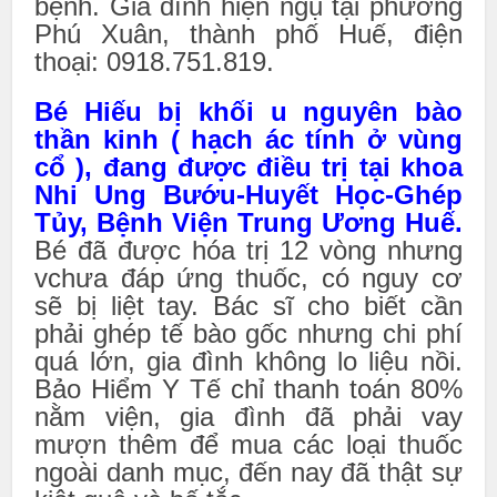
bệnh. Gia đình hiện ngụ tại phường
Phú Xuân, thành phố Huế, điện
thoại: 0918.751.819.
Bé Hiếu bị khối u nguyên bào
thần kinh ( hạch ác tính ở vùng
cổ ),
đang được điều trị tại khoa
Nhi Ung Bướu-Huyết Học-Ghép
Tủy, Bệnh Viện Trung Ương Huế.
Bé đã được hóa trị 12 vòng nhưng
vchưa đáp ứng thuốc, có nguy cơ
sẽ bị liệt tay. Bác sĩ cho biết cần
phải ghép tế bào gốc nhưng chi phí
quá lớn, gia đình không lo liệu nồi.
Bảo Hiểm Y Tế chỉ thanh toán 80%
nằm viện, gia đình đã phải vay
mượn thêm để mua các loại thuốc
ngoài danh mục, đến nay đã thật sự