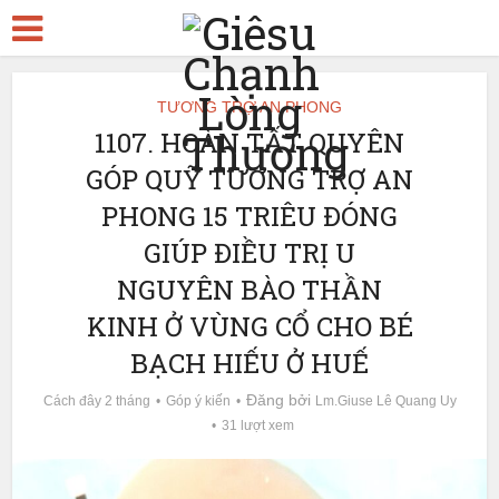
TƯƠNG TRỢ AN PHONG
1107. HOÀN TẤT QUYÊN
GÓP QUỸ TƯƠNG TRỢ AN
PHONG 15 TRIÊU ĐÓNG
GIÚP ĐIỀU TRỊ U
NGUYÊN BÀO THẦN
KINH Ở VÙNG CỔ CHO BÉ
BẠCH HIẾU Ở HUẾ
Đăng bởi
Cách đây 2 tháng
Góp ý kiến
Lm.Giuse Lê Quang Uy
31 lượt xem