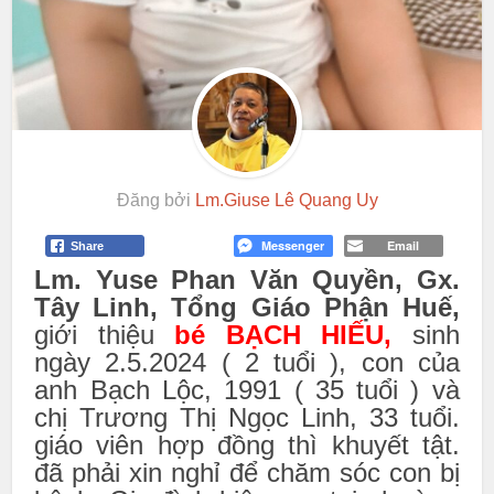
Đăng bởi
Lm.Giuse Lê Quang Uy
Messenger
Email
Share
Lm
. Yuse Phan Văn Quyền, Gx.
Tây Linh, Tổng Giáo Phận Huế,
giới thiệu
bé BẠCH HIẾU,
sinh
ngày 2.5.2024 ( 2 tuổi ), con của
anh Bạch Lộc, 1991 ( 35 tuổi ) và
chị Trương Thị Ngọc Linh, 33 tuổi.
giáo viên hợp đồng thì khuyết tật.
đã phải xin nghỉ để chăm sóc con bị