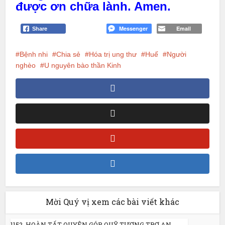
được ơn chữa lành. Amen.
Messenger
Email
Share
Bệnh nhi
Chia sẻ
Hóa trị ung thư
Huế
Người
nghèo
U nguyên bào thần Kinh
Mời Quý vị xem các bài viết khác
1152. HOÀN TẤT QUYÊN GÓP QUỸ TƯƠNG TRỢ AN