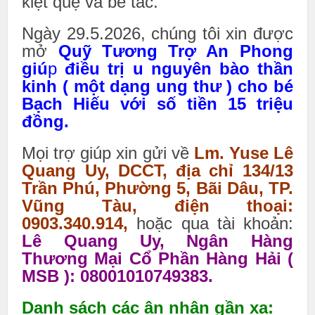
kiệt quệ và bế tắc.
Ngày 29.5.2026, chúng tôi xin được
mở
Quỹ Tương Trợ An Phong
giú
p
điều trị u nguyên bào thần
kinh ( một dạng ung thư ) cho bé
Bạch Hiếu với số tiền 15 triệu
đồng.
Mọi trợ giúp xin gửi về
Lm. Yuse Lê
Quang Uy, DCCT, địa chỉ 134/13
Trần Phú, Phường 5, Bãi Dâu, TP.
Vũng Tàu, điện thoại:
0903.340.914,
hoặc qua tài khoản:
Lê Quang Uy, Ngân Hàng
Thương Mại Cổ Phần Hàng Hải (
MSB ): 08001010749383.
Danh sách các ân nhân gần xa: