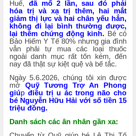
Huế,
đã mổ 2 lần, sau đó phải
hóa trị và xạ trị thêm, hai mắt
giảm thị lực và hai chân yếu hẳn,
không đi lại bình thường được,
lại thêm chứng động kinh.
Bé có
Bảo Hiểm Y Tế 80% nhưng gia đình
vẫn phải tự mua các loại thuốc
ngoài danh mục rất tốn kém, đến
nay đã thật sự kiệt quệ và bế tắc.
Ngày 5.6.2026, chúng tôi xin được
mở
Quỹ Tương Trợ An Phong
giú
p
điều trị u ác trong não cho
bé Nguyễn Hữu Hải với số tiền 15
triệu đồng.
Danh sách các ân nhân gần xa:
Chuyển từ Quỹ giúp bé Lê Thị Tố