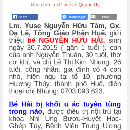
Đăng bởi
Lm.Giuse Lê Quang Uy
Messenger
Email
Share
Lm
. Yuse Nguyễn Hữu Tâm, Gx.
Dạ Lê, Tổng Giáo Phận Huế.
giới
thiệu
bé NGUYỄN HỮU HẢI,
sinh
ngày 30.7.2015 ( gần 1 tuổi ), con
của anh Nguyễn Thuận, 30 tuổi, thợ
cơ khí, và chị Lê Thị Kim Nhung, 26
tuổi, công nhân, gia đình có 4 con
nhỏ, hiện ngụ tại tổ 10, phường
Hương Thủy, thành phố Huế, điện
thoại chị Nhung: 0703.093.623.
Bé Hải bị khối u ác tuyến tùng
trong não,
được điều trị nội trú tại
khoa Nhi Ung Bươu-Huy‎ềt Học-
Ghép Tủy, Bệnh Viện Trung Ương