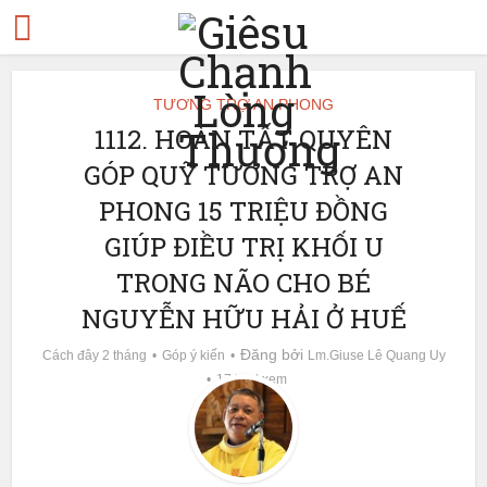
TƯƠNG TRỢ AN PHONG
1112. HOÀN TẤT QUYÊN
GÓP QUỸ TƯƠNG TRỢ AN
PHONG 15 TRIỆU ĐỒNG
GIÚP ĐIỀU TRỊ KHỐI U
TRONG NÃO CHO BÉ
NGUYỄN HỮU HẢI Ở HUẾ
Đăng bởi
Cách đây 2 tháng
Góp ý kiến
Lm.Giuse Lê Quang Uy
17 lượt xem