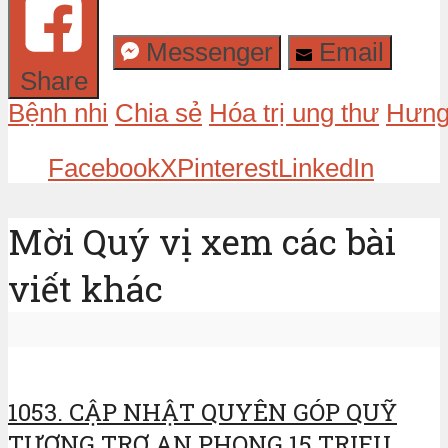
Messenger
Email
Share
Bệnh nhi
Chia sẻ
Hóa trị ung thư
Hưng
Facebook
X
Pinterest
LinkedIn
Mời Quý vị xem các bài
viết khác
1053. CẬP NHẬT QUYÊN GÓP QUỸ
TƯƠNG TRỢ AN PHONG 15 TRIEU...