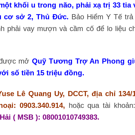
t khối u trong não, phải xạ trị 33 tia 
 cơ sở 2, Thủ Đức.
Bảo Hiểm Y Tế trả
nh phải vay mượn và cầm cố để lo liệu ch
n được mở
Quỹ Tương Trợ An Phong gi
với số tiền 15 triệu đồng.
Yuse Lê Quang Uy, DCCT, địa chỉ 134/
oại: 0903.340.914,
hoặc qua tài khoả
ải ( MSB ): 08001010749383.