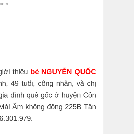
 xem
iới thiệu
bé NGUYỄN QUỐC
h, 49 tuổi, công nhân, và chị
 gia đình quê gốc ở huyện Côn
i Mái Ấm không đồng 225B Tân
36.301.979.