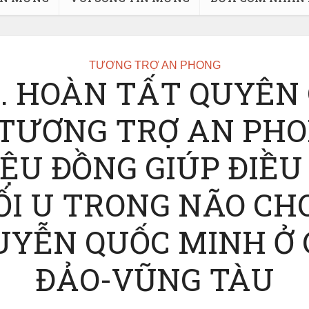
TƯƠNG TRỢ AN PHONG
9. HOÀN TẤT QUYÊN
TƯƠNG TRỢ AN PHO
ỆU ĐỒNG GIÚP ĐIỀU
I U TRONG NÃO CH
UYỄN QUỐC MINH Ở 
ĐẢO-VŨNG TÀU