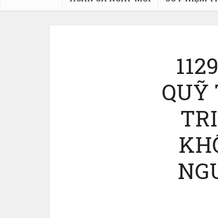
112
QUỸ 
TRI
KHỐ
NG