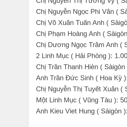
Chị Nguyễn Thị Tường Vy ( Sà
Chị Nguyễn Ngọc Phi Vân ( Sà
Chị Võ Xuân Tuấn Anh ( Sàigò
Chị Phạm Hoàng Anh ( Sàigòn
Chị Dương Ngọc Trâm Anh ( S
2 Linh Mục ( Hải Phòng ): 1.0
Chị Trần Thanh Hièn ( Sàigòn 
Anh Trần Đức Sinh ( Hoa Kỳ )
Chị Nguyễn Thị Tuyết Xuân ( 
Một Linh Mục ( Vũng Tàu ): 5
Anh Kieu Viet Hung ( Sàigòn )