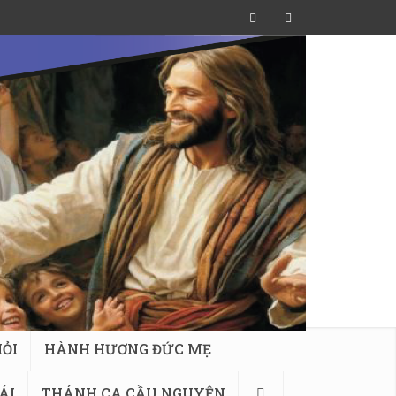
ỎI
HÀNH HƯƠNG ĐỨC MẸ
ÁI
THÁNH CA CẦU NGUYỆN