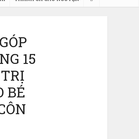
 GÓP
NG 15
 TRỊ
O BÉ
CÔN