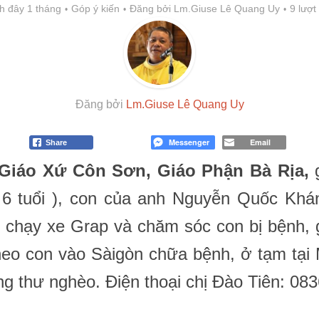
h đây 1 tháng
Góp ý kiến
Đăng bởi
Lm.Giuse Lê Quang Uy
9 lượt
Đăng bởi
Lm.Giuse Lê Quang Uy
Messenger
Email
Share
Giáo Xứ Côn Sơn, Giáo Phận Bà Rịa,
g
 6 tuổi ), con của anh Nguyễn Quốc Khán
, chạy xe Grap và chăm sóc con bị bệnh,
theo con vào Sàigòn chữa bệnh, ở tạm tạ
g thư nghèo. Điện thoại chị Đào Tiên: 08