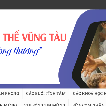
AN PHONG
CÁC BUỔI TĨNH TÂM
CÁC KHOÁ HỌC H
IN MỪNG
VUI SỐNG TIN MỪNG
BỮA CƠM NHÂN 