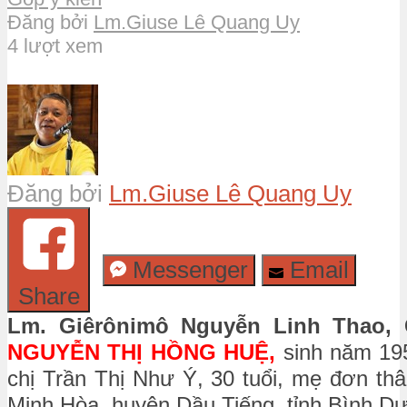
Đăng bởi
Lm.Giuse Lê Quang Uy
4 lượt xem
Đăng bởi
Lm.Giuse Lê Quang Uy
Messenger
Email
Share
Lm. Giêrônimô Nguyễn Linh Thao,
NGUYỄN THỊ HỒNG HUỆ,
sinh năm 1958
chị Trần Thị Như Ý, 30 tuổi, mẹ đơn thâ
Minh Hòa, huyện Dầu Tiếng, tỉnh Bình Dươ