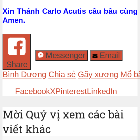
Xin Thánh Carlo Acutis cầu bầu cùn
Amen.
Messenger
Email
Share
Bình Dương
Chia sẻ
Gãy xương
Mổ bắ
Facebook
X
Pinterest
LinkedIn
Mời Quý vị xem các bài
viết khác