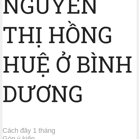
NGUYỄN
THỊ HỒNG
HUỆ Ở BÌNH
DƯƠNG
Cách đây 1 tháng
Góp ý kiến