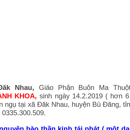
Đăk Nhau,
Giáo Phận Buôn Ma Thuột, 
ANH KHOA,
sinh ngày 14.2.2019 ( hơn 6 
ện ngụ tại xã Đăk Nhau, huyện Bù Đăng, t
: 0335.300.509.
guyên bào thần kinh tái phát ( một dạ