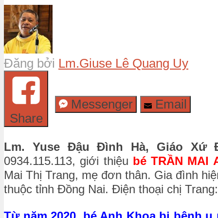
Đăng bởi
Lm.Giuse Lê Quang Uy
Messenger
Email
Share
Lm. Yuse Đậu Đình Hà, Giáo Xứ 
0934.115.113, giới thiệu
bé TRẦN MAI 
Mai Thị Trang, mẹ đơn thân. Gia đình hi
thuộc tỉnh Đồng Nai. Điện thoại chị Trang
Từ năm 2020, bé Anh Khoa bị bệnh u n