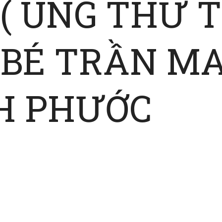
 ( UNG THƯ
 BÉ TRẦN M
H PHƯỚC