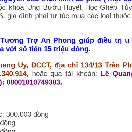
huộc khoa Ung Bướu-Huyết Học-Ghép Tủy
gia đình phải tự túc mua các loại thuốc 
Tương Trợ An Phong giú
p điều trị 
 với số tiền 15 triệu đồng.
ang Uy, DCCT, địa chỉ 134/13 Trần P
340.914,
hoặc qua tài khoản:
Lê Quan
: 08001010749383.
: 300.000 đồng
 đồng
 đồng