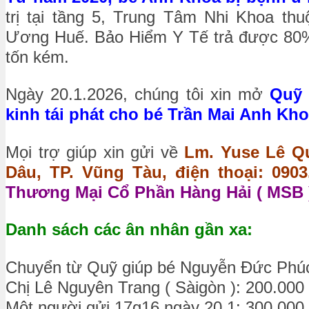
trị tại tầng 5, Trung Tâm Nhi Khoa t
Ương Huế. Bảo Hiểm Y Tế trả được 80%, 
tốn kém.
Ngày 20.1.2026, chúng tôi xin mở
Quỹ 
kinh tái phát cho bé Trần Mai Anh Khoa
Mọi trợ giúp xin gửi về
Lm. Yuse Lê Qu
Dâu, TP. Vũng Tàu, điện thoại: 0903.
Thương Mại Cổ Phần Hàng Hải ( MSB )
Danh sách các ân nhân gần xa:
Chuyển từ Quỹ giúp bé Nguyễn Đức Phúc
Chị Lê Nguyên Trang ( Sàigòn ): 200.000
Một người gửi 17g16 ngày 20.1: 300.000