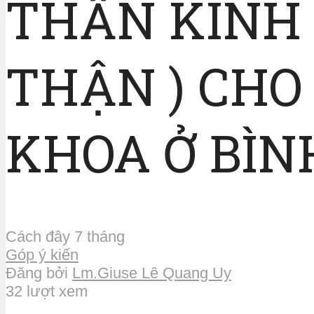
THẦN KINH
THẬN ) CHO
KHOA Ở BÌN
Cách đây 7 tháng
Góp ý kiến
Đăng bởi
Lm.Giuse Lê Quang Uy
32 lượt xem