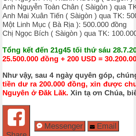
Anh Nguyễn Toàn Chân ( Sàigòn ) qua T
Anh Mai Xuân Tiến ( Sàigòn ) qua TK: 5
Một Linh Mục ( Bà Rịa ): 500.000 đồng
Chị Ngọc Bích ( Sàigòn ) qua TK: 100.00
Tổng kết đến 21g45 tối thứ sáu 28.7.2
25.500.000 đồng + 200 USD = 30.200.0
Như vậy, sau 4 ngày quyên góp, chúng
tiền dư ra 200.000 đồng, xin được 
Nguyên ở Đăk Lăk.
Xin tạ ơn Chúa, bi
Messenger
Email
Share