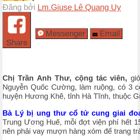
Đăng bởi
Lm.Giuse Lê Quang Uy
Messenger
Email
Share
Chị Trần Anh Thư, cộng tác viên,
giớ
Nguyễn Quốc Cường, làm ruộng, có 3 co
huyện Hương Khê, tỉnh Hà Tĩnh, thuộc G
Bà Lý‎ bị ung thư cổ tử cung giai đo
Trung Ương Huế, mỗi đợt viện phí hết 15
nên phải vay mượn hàng xóm để trang trả