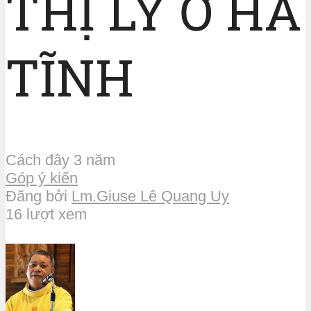
THỊ LÝ Ở HÀ
TĨNH
Cách đây 3 năm
Góp ý kiến
Đăng bởi
Lm.Giuse Lê Quang Uy
16 lượt xem