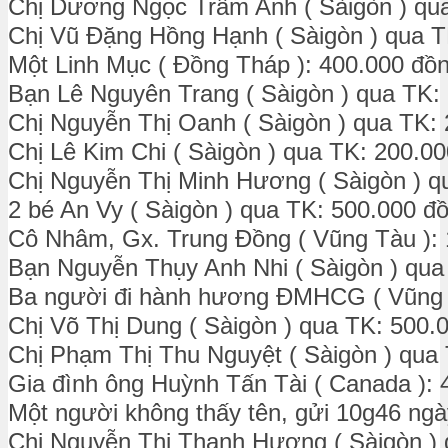
Chị Dương Ngọc Trâm Anh ( Sàigòn ) qu
Chị Vũ Đặng Hồng Hạnh ( Sàigòn ) qua T
Một Linh Mục ( Đồng Tháp ): 400.000 đồ
Bạn Lê Nguyên Trang ( Sàigòn ) qua TK:
Chị Nguyễn Thị Oanh ( Sàigòn ) qua TK:
Chị Lê Kim Chi ( Sàigòn ) qua TK: 200.0
Chị Nguyễn Thị Minh Hương ( Sàigòn ) q
2 bé An Vy ( Sàigòn ) qua TK: 500.000 đ
Cô Nhâm, Gx. Trung Đồng ( Vũng Tàu ): 
Bạn Nguyễn Thụy Anh Nhi ( Sàigòn ) qua
Ba người đi hành hương ĐMHCG ( Vũng T
Chị Võ Thị Dung ( Sàigòn ) qua TK: 500.
Chị Phạm Thị Thu Nguyệt ( Sàigòn ) qua
Gia đình ông Huỳnh Tấn Tài ( Canada ): 
Một người không thấy tên, gửi 10g46 ngà
Chị Nguyễn Thị Thanh Hương ( Sàigòn ) 