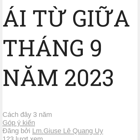
ÁI TỪ GIỮA
THÁNG 9
NĂM 2023
Cách đây 3 năm
Góp ý kiến
Đăng bởi
Lm.Giuse Lê Quang Uy
123 lượt xem