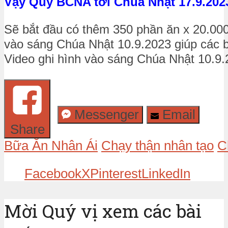
Vậy Quỹ BCNA tới Chúa Nhật 17.9.2023
Sẽ bắt đầu có thêm 350 phần ăn x 20.000 
vào sáng Chúa Nhật 10.9.2023 giúp các 
Video ghi hình vào sáng Chúa Nhật 10.9
Messenger
Email
Share
Bữa Ăn Nhân Ái
Chạy thận nhân tạo
C
Facebook
X
Pinterest
LinkedIn
Mời Quý vị xem các bài