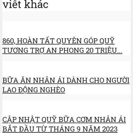
viết khác
860, HOÀN TẤT QUYÊN GÓP QUỸ
TƯƠNG TRỢ AN PHONG 20 TRIỆU...
BỮA ĂN NHÂN ÁI DÀNH CHO NGƯỜI
LAO ĐỘNG NGHÈO
CẬP NHẬT QUỸ BỮA CƠM NHÂN ÁI
BẮT ĐẦU TỪ THÁNG 9 NĂM 2023