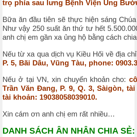
trọ phía sau lưng Bệnh Viện Ung Bướu
Bữa ăn đầu tiên sẽ thực hiện sáng Chú
Như vậy 250 suất ăn thứ tư hết 5.500.00
anh chị em gần xa ủng hộ bằng cách chia s
Nếu từ xa qua dịch vụ Kiều Hối về địa ch
P. 5, Bãi Dâu, Vũng Tàu, phone: 0903.
Nếu ở tại VN, xin chuyển khoản cho:
c
Trần Văn Đang, P. 9, Q. 3, Sàigòn, 
tài khoản: 19038058039010.
Xin cám ơn anh chị em rất nhiều…
DANH SÁCH ÂN NHÂN CHIA SẺ: