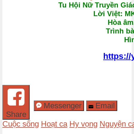
Tu Hội Nữ Truyền Giáo
Lời Việt: 
Hòa âm,
Trình b
Hì
https:
Messenger
Email
Share
Cuộc sống
Hoạt ca
Hy vọng
Nguyện c