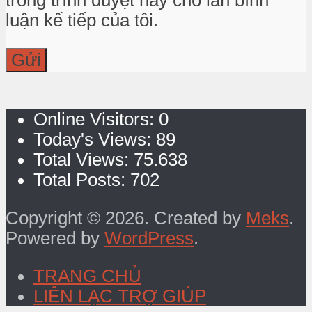
luận kế tiếp của tôi.
Online Visitors:
0
Today's Views:
89
Total Views:
75.638
Total Posts:
702
Copyright © 2026. Created by
Meks
.
Powered by
WordPress
.
TRANG CHỦ
LIÊN LẠC TRỢ GIÚP