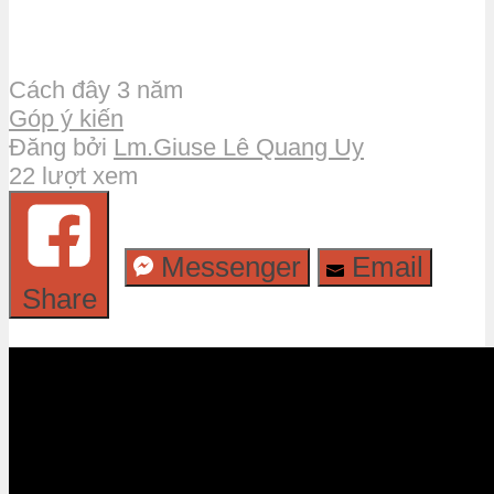
Cách đây 3 năm
Góp ý kiến
Đăng bởi
Lm.Giuse Lê Quang Uy
22 lượt xem
Messenger
Email
Share