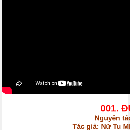
001. 
Nguyên tác
Tác giả: Nữ Tu 