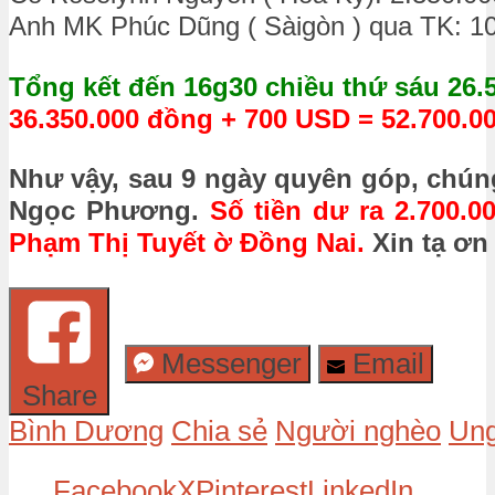
Anh MK Phúc Dũng ( Sàigòn ) qua TK: 1
Tổng kết đến 16g30 chiều thứ sáu 26.5
36.350.000 đồng + 700 USD = 52.700.0
Như vậy, sau 9 ngày quyên góp, chún
Ngọc Phương.
Số tiền dư ra 2.700.
Phạm Thị Tuyết ờ Đồng Nai.
Xin tạ ơn
Messenger
Email
Share
Bình Dương
Chia sẻ
Người nghèo
Ung
Facebook
X
Pinterest
LinkedIn