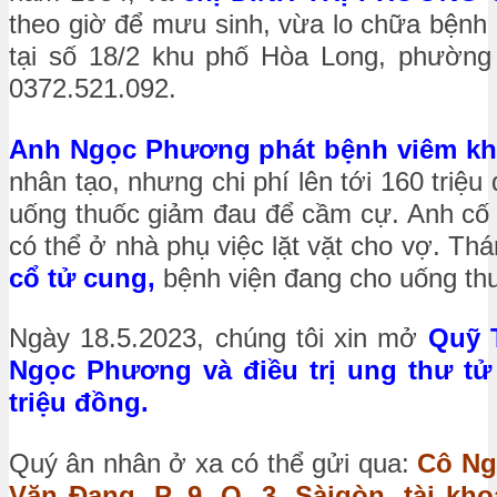
theo giờ để mưu sinh, vừa lo chữa bệnh 
tại số 18/2 khu phố Hòa Long, phường L
0372.521.092.
Anh Ngọc Phương phát bệnh viêm k
nhân tạo, nhưng chi phí lên tới 160 triệu
uống thuốc giảm đau để cầm cự. Anh cố 
có thể ở nhà phụ việc lặt vặt cho vợ. T
cổ tử cung,
bệnh viện đang cho uống thu
Ngày 18.5.2023, chúng tôi xin mở
Quỹ 
Ngọc Phương và điều trị ung thư tử
triệu đồng.
Quý ân nhân ở xa có thể gửi qua:
Cô Ngu
Văn Đang, P. 9, Q. 3, Sàigòn, tài k