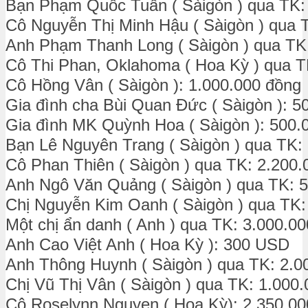
Bạn Phạm Quốc Tuấn ( Sàigòn ) qua TK:
Cô Nguyễn Thị Minh Hậu ( Sàigòn ) qua 
Anh Phạm Thanh Long ( Sàigòn ) qua TK
Cô Thi Phan, Oklahoma ( Hoa Kỳ ) qua T
Cô Hồng Vân ( Sàigòn ): 1.000.000 đồng
Gia đình cha Bùi Quan Đức ( Sàigòn ): 5
Gia đình MK Quỳnh Hoa ( Sàigòn ): 500.
Bạn Lê Nguyên Trang ( Sàigòn ) qua TK:
Cô Phan Thiên ( Sàigòn ) qua TK: 2.200.
Anh Ngô Văn Quảng ( Sàigòn ) qua TK: 
Chị Nguyễn Kim Oanh ( Sàigòn ) qua TK:
Một chị ẩn danh ( Anh ) qua TK: 3.000.0
Anh Cao Việt Anh ( Hoa Kỳ ): 300 USD
Anh Thông Huynh ( Sàigòn ) qua TK: 2.0
Chị Vũ Thị Vân ( Sàigòn ) qua TK: 1.000
Cô Roselynn Nguyen ( Hoa Kỳ): 2.350.00