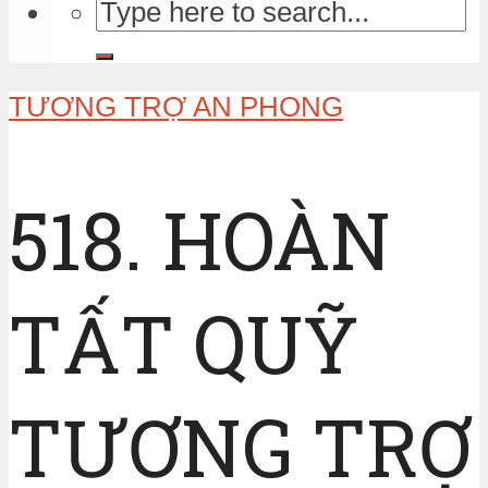
TƯƠNG TRỢ AN PHONG
518. HOÀN
TẤT QUỸ
TƯƠNG TRỢ