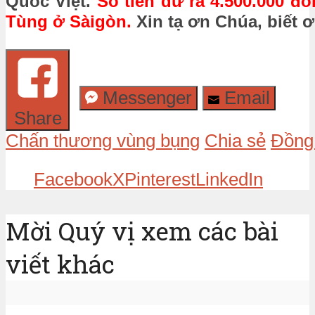
Quốc Việt.
Số tiền dư ra 4.500.000 
Tùng ở Sàigòn.
Xin tạ ơn Chúa, biết ơ
Messenger
Email
Share
Chấn thương vùng bụng
Chia sẻ
Đồng 
Facebook
X
Pinterest
LinkedIn
Mời Quý vị xem các bài
viết khác