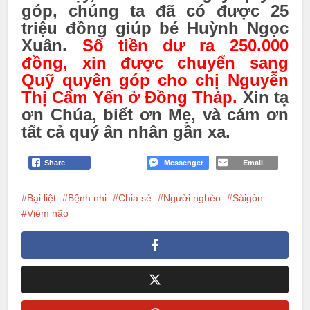
góp, chúng ta đã có được 25
triệu đồng giúp bé Huỳnh Ngọc
Xuân.
Số tiền dư ra 250.000
đồng, xin được chuyển sang
Quỹ quyên góp cho chị Nguyễn
Thị Cẩm Yến ở Đồng Tháp.
Xin tạ
ơn Chúa, biết ơn Mẹ, và cám ơn
tất cả quý ân nhân gần xa.
Messenger
Email
Share
Bại liệt
Bệnh nhi
Chia sẻ
Người nghèo
Sàigòn
Viêm não