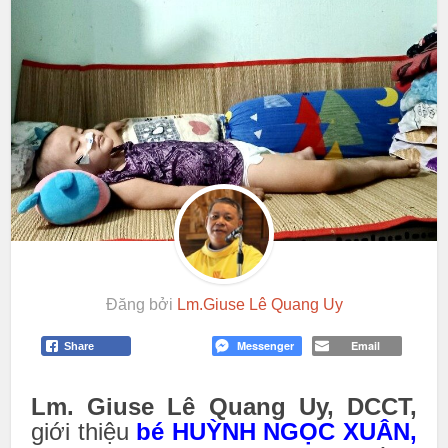
Đăng bởi
Lm.Giuse Lê Quang Uy
Messenger
Email
Share
Lm. Giuse Lê Quang Uy, DCCT,
giới thiệu
bé HUỲNH NGỌC XUÂN,