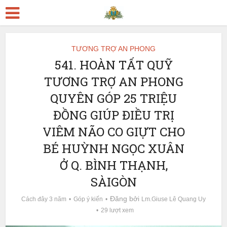
TƯƠNG TRỢ AN PHONG
541. HOÀN TẤT QUỸ
TƯƠNG TRỢ AN PHONG
QUYÊN GÓP 25 TRIỆU
ĐỒNG GIÚP ĐIỀU TRỊ
VIÊM NÃO CO GIỰT CHO
BÉ HUỲNH NGỌC XUÂN
Ở Q. BÌNH THẠNH,
SÀIGÒN
Đăng bởi
Cách đây 3 năm
Góp ý kiến
Lm.Giuse Lê Quang Uy
29 lượt xem