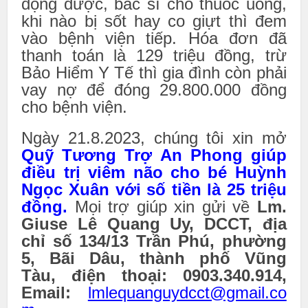
động được, bác sĩ cho thuốc uống,
khi nào bị sốt hay co giựt thì đem
vào bệnh viện tiếp. Hóa đơn đã
thanh toán là 129 triệu đồng, trừ
Bảo Hiểm Y Tế thì gia đình còn phải
vay nợ để đóng 29.800.000 đồng
cho bệnh viện.
Ngày 21.8.2023, chúng tôi xin mở
Quỹ Tương Trợ An Phong giúp
điều trị viêm não cho bé Huỳnh
Ngọc Xuân với số tiền là 25 triệu
đồng.
Mọi trợ giúp xin gửi về
Lm.
Giuse Lê Quang Uy, DCCT, địa
chỉ số 134/13 Trần Phú, phường
5, Bãi Dâu, thành phố Vũng
Tàu, điện thoại: 0903.340.914,
Email:
lmlequanguydcct@gmail.co