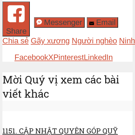
Messenger
Email
Share
Chia sẻ
Gãy xương
Người nghèo
Ninh
Facebook
X
Pinterest
LinkedIn
Mời Quý vị xem các bài
viết khác
1151. CẬP NHẬT QUYÊN GÓP QUỸ