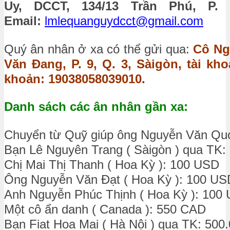
Uy, DCCT, 134/13 Trần Phú, P. 5
Email:
lmlequanguydcct@gmail.com
Quý ân nhân ở xa có thể gửi qua:
Cô Ngu
Văn Đang, P. 9, Q. 3, Sàigòn, tài k
khoản: 19038058039010.
Danh sách các ân nhân gần xa:
Chuyển từ Quỹ giúp ông Nguyễn Văn Quớ
Bạn Lê Nguyên Trang ( Sàigòn ) qua TK:
Chị Mai Thị Thanh ( Hoa Kỳ ): 100 USD
Ông Nguyễn Văn Đạt ( Hoa Kỳ ): 100 US
Anh Nguyễn Phúc Thịnh ( Hoa Kỳ ): 100
Một cô ẩn danh ( Canada ): 550 CAD
Bạn Fiat Hoa Mai ( Hà Nội ) qua TK: 500