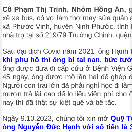
Cô Phạm Thị Trinh, Nhóm Hồng Ân,
gi
xế xe bu‎s, có vợ làm thợ may sửa quần á
xã Phước Vinh, huyện Ninh Phước, tỉnh
nhà trọ tại số 219/79 Trường Chinh, quậ
Sau đại dịch Covid năm 2021, ông Hạnh bị t
khi phụ hồ thì ông bị tai nạn, bức t
ông được đưa đi cấp cứu ở Bệnh Viện Gi
45 ngày, ông được mổ lần hai để ghé
Người con trai lớn đã phải nghỉ học đi là
mượn trả lãi cao để lo liệu viện phí cho
nay thì đã thật sự kiệt quệ và bế tắc.
Ngày 9.10.2023, chúng tôi xin mở
Quỹ T
ông Nguyễn Đức Hạnh với số tiền là 3