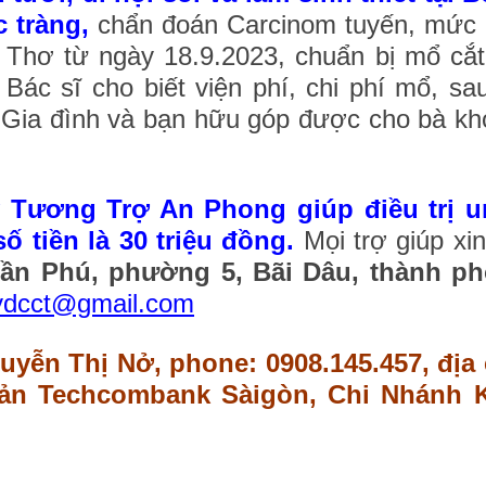
 tràng,
chẩn đoán Carcinom tuyến, mức 
 Thơ từ ngày 18.9.2023, chuẩn bị mổ cắt
Bác sĩ cho biết viện phí, chi phí mổ, sa
 Gia đình và bạn hữu góp được cho bà kho
 Tương Trợ An Phong giúp điều trị un
 tiền là 30 triệu đồng.
Mọi trợ giúp xi
rần Phú, phường 5, Bãi Dâu, thành p
ydcct@gmail.com
yễn Thị Nở, phone: 0908.145.457, địa 
hoản Techcombank Sàigòn, Chi Nhánh K