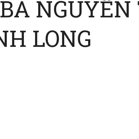
 BÀ NGUYỄN
NH LONG