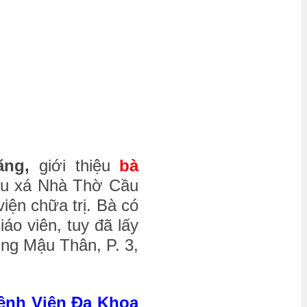
răng,
giới thiệu
bà
lưu xá Nhà Thờ Cầu
iện chữa trị. Bà có
áo viên, tuy đã lấy
ờng Mậu Thân, P. 3,
 Bệnh Viện Đa Khoa