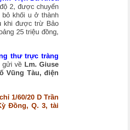
độ 2, được chuyển
 bỏ khối u ở thành
u khi được trừ Bảo
ảng 25 triệu đồng,
g thư trực tràng
n gửi về
Lm. Giuse
hố Vũng Tàu, điện
chỉ 1/60/20 D Trần
ỳ Đồng, Q. 3, tài