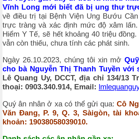
Vĩnh Long mới biết đã bị ung thư trực
về điều trị tại Bệnh Viện Ung Bướu Cần
trực tràng và xác định mức độ xâm lấn. 
Hiểm Y Tế, sẽ hết khoảng 40 triệu đồng.
vẫn còn thiếu, chưa tính các phát sinh.
Ngày 26.10.2023, chúng tôi xin mở
Quỹ
cho bà Nguyễn Thị Thanh Tuyền với số
Lê Quang Uy, DCCT, địa chỉ 134/13 T
thoại: 0903.340.914, Email:
lmlequangu
Quý ân nhân ở xa có thể gửi qua:
Cô Ngu
Văn Đang, P. 9, Q. 3, Sàigòn, tài k
khoản: 19038058039010.
Danh sách các ân nhân gần xa: