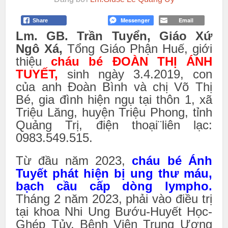
Messenger
Email
Share
Lm. GB. Trần Tuyển, Giáo Xứ
Ngô Xá,
Tổng Giáo Phận Huế, giới
thiệu
cháu bé ĐOÀN THỊ ÁNH
TUYẾT,
sinh ngày 3.4.2019, con
của anh Đoàn Bình và chị Võ Thị
Bé, gia đình hiện ngụ tại thôn 1, xã
Triệu Lăng, huyện Triệu Phong, tỉnh
Quảng Trị, điện thoại¨liên lạc:
0983.549.515.
Từ đầu năm 2023,
cháu bé Ánh
Tuyết phát hiện bị ung thư máu,
bạch cầu cấp dòng lympho.
Tháng 2 năm 2023, phải vào điều trị
tại khoa Nhi Ung Bướu-Huyết Học-
Ghép Tủy, Bệnh Viện Trung Ương