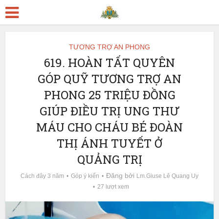
TƯƠNG TRỢ AN PHONG
619. HOÀN TẤT QUYÊN
GÓP QUỸ TƯƠNG TRỢ AN
PHONG 25 TRIỆU ĐỒNG
GIÚP ĐIỀU TRỊ UNG THƯ
MÁU CHO CHÁU BÉ ĐOÀN
THỊ ÁNH TUYẾT Ở
QUẢNG TRỊ
Đăng bởi
Cách đây 3 năm
Góp ý kiến
Lm.Giuse Lê Quang Uy
27 lượt xem