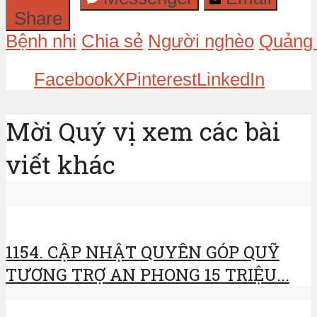
Share
Bệnh nhi
Chia sẻ
Người nghèo
Quảng 
Facebook
X
Pinterest
LinkedIn
Mời Quý vị xem các bài
viết khác
1154. CẬP NHẬT QUYÊN GÓP QUỸ
TƯƠNG TRỢ AN PHONG 15 TRIỆU...