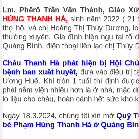
Lm. Phêrô Trần Văn Thành, Giáo X
HÙNG THANH HÀ,
sinh năm 2022 ( 21 t
thợ hồ, và chị Hoàng Thị Thùy Dương, lo
thường xuyên. Gia đình hiện ngụ tại tổ 
Quảng Bình, điện thoại liên lạc chị Thùy
Cháu Thanh Hà phát hiện bị Hội Chứ
bệnh ban xuất huyết,
đưa vào điều trị
Ương Huế. Khi tròn 1 tuổi thì định đượ
phải nằm viện nhiều hơn là ở nhà, mặc d
lo liệu cho cháu, hoàn cảnh hết sức khó 
Ngày 18.3.2024, chúng tôi xin mở
Quỹ T
bé Phạm Hùng Thanh Hà ở Quảng Bình v