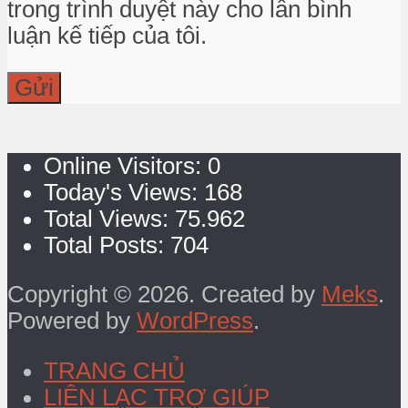
trong trình duyệt này cho lần bình
luận kế tiếp của tôi.
Online Visitors:
0
Today's Views:
168
Total Views:
75.962
Total Posts:
704
Copyright © 2026. Created by
Meks
.
Powered by
WordPress
.
TRANG CHỦ
LIÊN LẠC TRỢ GIÚP