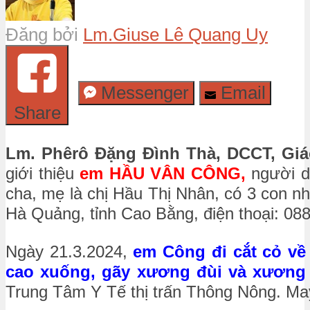
Đăng bởi
Lm.Giuse Lê Quang Uy
Messenger
Email
Share
Lm. Phêrô Đặng Đình Thà, DCCT, Gi
giới thiệu
em HẦU VÂN CÔNG,
người d
cha, mẹ là chị Hầu Thị Nhân, có 3 con n
Hà Quảng, tỉnh Cao Bằng, điện thoại: 08
Ngày 21.3.2024,
em Công đi cắt cỏ về
cao xuống, gãy xương đùi và xương c
Trung Tâm Y Tế thị trấn Thông Nông. May