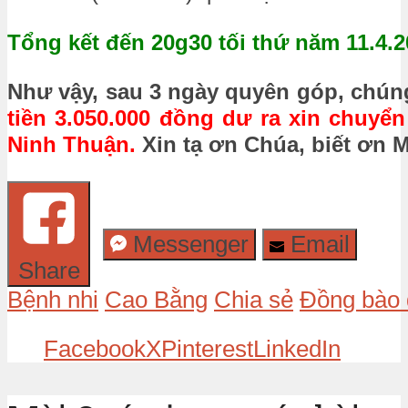
Tổng kết đến 20g30 tối thứ năm 11.4.
Như vậy, sau 3 ngày quyên góp, chún
tiền 3.050.000 đồng dư ra xin chuy
Ninh Thuận.
Xin tạ ơn Chúa, biết ơn 
Messenger
Email
Share
Bệnh nhi
Cao Bằng
Chia sẻ
Đồng bào 
Facebook
X
Pinterest
LinkedIn