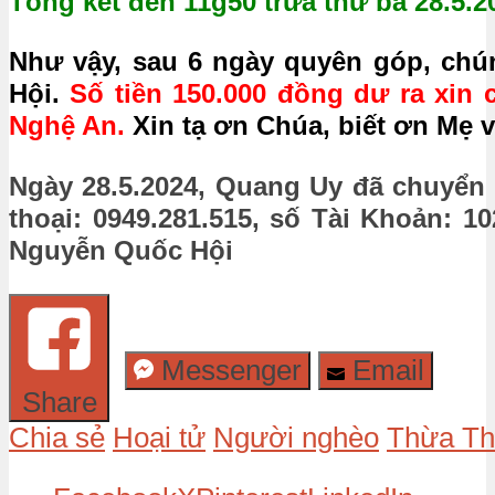
Tổng kết đến 11g50 trưa thứ ba 28.5.2
Như vậy, sau 6 ngày quyên góp, chú
Hội.
Số tiền 150.000 đồng dư ra xi
Nghệ An.
Xin tạ ơn Chúa, biết ơn Mẹ 
Ngày 28.5.2024, Quang Uy đã chuyển
thoại: 0949.281.515, s
ố Tài Khoản: 1
Nguyễn Quốc Hội
Messenger
Email
Share
Chia sẻ
Hoại tử
Người nghèo
Thừa Th