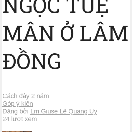
NGỌC TUỆ
MÂN Ở LÂM
ĐỒNG
Cách đây 2 năm
Góp ý kiến
Đăng bởi
Lm.Giuse Lê Quang Uy
24 lượt xem