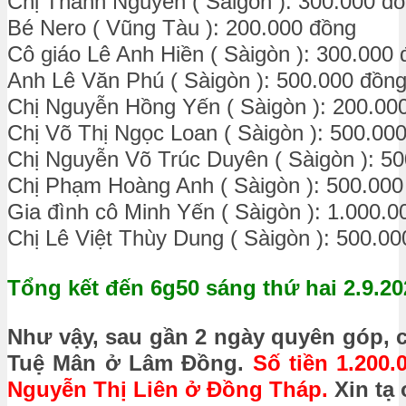
Chị Thanh Nguyên ( Sàigòn ): 300.000 đ
Bé Nero ( Vũng Tàu ): 200.000 đồng
Cô giáo Lê Anh Hiền ( Sàigòn ): 300.000
Anh Lê Văn Phú ( Sàigòn ): 500.000 đồn
Chị Nguyễn Hồng Yến ( Sàigòn ): 200.00
Chị Võ Thị Ngọc Loan ( Sàigòn ): 500.00
Chị Nguyễn Võ Trúc Duyên ( Sàigòn ): 5
Chị Phạm Hoàng Anh ( Sàigòn ): 500.000
Gia đình cô Minh Yến ( Sàigòn ): 1.000.0
Chị Lê Việt Thùy Dung ( Sàigòn ): 500.0
Tổng kết đến 6g50 sáng thứ hai 2.9.20
Như vậy, sau gần 2 ngày quyên góp, 
Tuệ Mân ở Lâm Đồng.
Số tiền 1.200
Nguyễn Thị Liên ở Đồng Tháp.
Xin tạ 