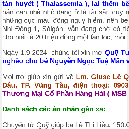
tán huyết ( Thalassemia ), lại thêm 
bán căn nhà nhỏ đang ở là tài sản duy n
những cục máu đông nguy hiểm, nên bé 
Nhi Đồng 1, Sàigòn, vẫn đang chờ có ti
cho biết là 20 triệu đồng một lần lọc, mỗi t
Ngày 1.9.2024, chúng tôi xin mở
Quỹ Tư
nghèo cho bé Nguyễn Ngọc Tuệ Mân với
Mọi trợ giúp xin gửi về
Lm. Giuse Lê Q
Dâu, TP. Vũng Tàu, điện thoại: 0903.
Thương Mại Cổ Phần Hàng Hải ( MSB )
Danh sách các ân nhân gần xa:
Chuyển từ Quỹ giúp bà Lê Thị Liễu: 150.