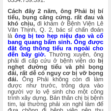
Cách đây 2 năm, ông Phải bị bí
tiểu, bụng căng cứng. rất đau và
khó chịu,
đi khám ở Bệnh Viện Lê
Văn Thịnh, Q. 2, bác sĩ chẩn đoán
là
ông bị teo hẹp niệu đạo và cổ
bang quang bẩm sinh. Ông được
đặt ống thông tiểu ra ngoài cho
đến bây giờ.
Thường xuyên, ông
phải đi cấp cứu ở bệnh viện do
bị
nghẹt đường tiểu và phì bọng
đái, rất dễ có nguy cơ bị vỡ bọng
đái.
Ông Phải không còn đi làm
được như trước, trông dựa vào
người vợ lo vệ sinh cho một công
trình xây dựng. Bản thân chị bị bệnh
tim, lại thường phải xin nghỉ làm để
đưa chồng đi bệnh viện nên thu