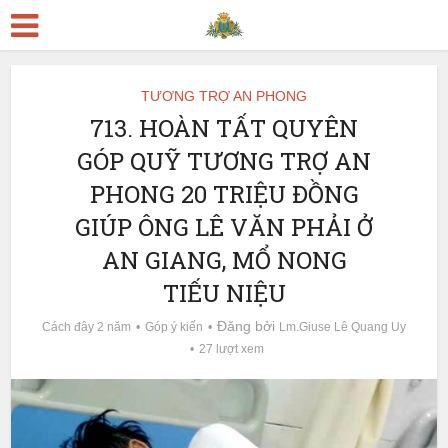
TƯƠNG TRỢ AN PHONG
713. HOÀN TẤT QUYÊN
GÓP QUỸ TƯƠNG TRỢ AN
PHONG 20 TRIỆU ĐỒNG
GIÚP ÔNG LÊ VĂN PHẢI Ở
AN GIANG, MỔ NONG
TIẾU NIỆU
Đăng bởi
Cách đây 2 năm
Góp ý kiến
Lm.Giuse Lê Quang Uy
27 lượt xem