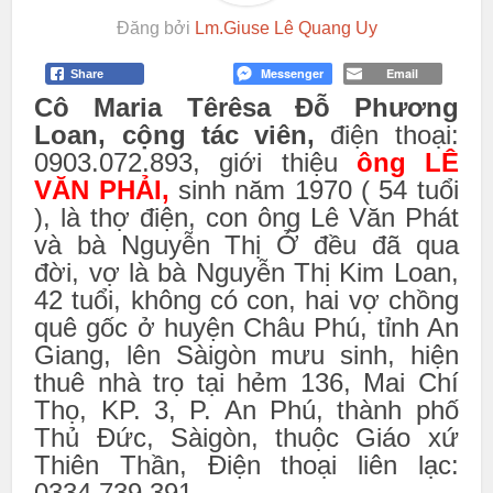
Đăng bởi
Lm.Giuse Lê Quang Uy
Messenger
Email
Share
Cô Maria Têrêsa Đỗ Phương
Loan, cộng tác viên,
điện thoại:
0903.072.893, giới thiệu
ông LÊ
VĂN PHẢI,
sinh năm 1970 ( 54 tuổi
), là thợ điện, con ông Lê Văn Phát
và bà Nguyễn Thị Ở đều đã qua
đời, vợ là bà Nguyễn Thị Kim Loan,
42 tuổi, không có con, hai vợ chồng
quê gốc ở huyện Châu Phú, tỉnh An
Giang, lên Sàigòn mưu sinh, hiện
thuê nhà trọ tại hẻm 136, Mai Chí
Thọ, KP. 3, P. An Phú, thành phố
Thủ Đức, Sàigòn, thuộc Giáo xứ
Thiên Thần, Điện thoại liên lạc:
0334.739.391.