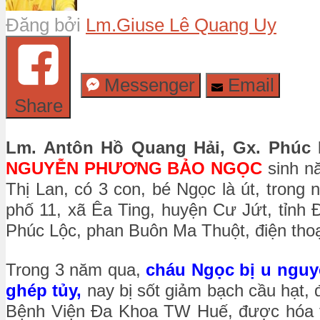
Đăng bởi
Lm.Giuse Lê Quang Uy
Messenger
Email
Share
Lm. Antôn Hồ Quang Hải, Gx. Phúc 
NGUYỄN PHƯƠNG BẢO NGỌC
sinh nă
Thị Lan, có 3 con, bé Ngọc là út, trong 
phố 11, xã Êa Ting, huyện Cư Jứt, tỉnh
Phúc Lộc, phan Buôn Ma Thuột, điện thoại
Trong 3 năm qua,
cháu Ngọc bị u nguyê
ghép tủy,
nay bị sốt giảm bạch cầu hạt,
Bệnh Viện Đa Khoa TW Huế, được hóa trị