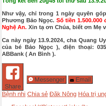
Tổng kết đến 20g45 tối thứ sáu 13.9.2
Như vậy, chỉ trong 1 ngày quyên gó
Phương Bảo Ngọc.
Số tiền 1.500.000
Nghệ An.
Xin tạ ơn Chúa, biết ơn Mẹ v
Ca này ngày 13.9.2024, cha Quang Uy
của bé Bảo Ngọc ), điện thoại: 03
ABBank ( An Bình ).
Messenger
Email
Share
Bệnh nhi
Chia sẻ
Đăk Nông
Hóa trị un