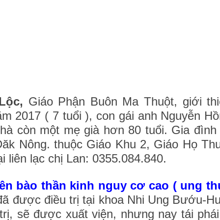
Lộc,
Giáo Phận Buôn Ma Thuột, giới th
m 2017 ( 7 tuổi ), con gái anh Nguyễn Hồ
nhà còn một mẹ già hơn 80 tuổi. Gia đình 
 Đăk Nông. thuộc Giáo Khu 2, Giáo Họ Th
 liên lạc chị Lan: 0355.084.840.
n bào thần kinh nguy cơ cao ( ung thư
 đã được điều trị tại khoa Nhi Ung Bướu-
, sẽ được xuất viện, nhưng nay tái phái 