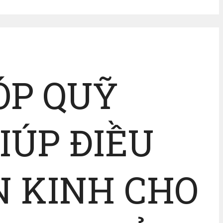
ÓP QUỸ
IÚP ĐIỀU
N KINH CHO