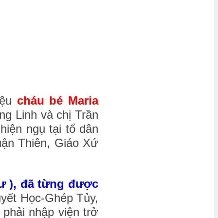
iệu
cháu bé Maria
ng Linh và chị Trần
hiện ngụ tại tổ dân
uận Thiên, Giáo Xứ
 ),
đã từng được
Huyết Học-Ghép Tủy,
phải nhập viện trở