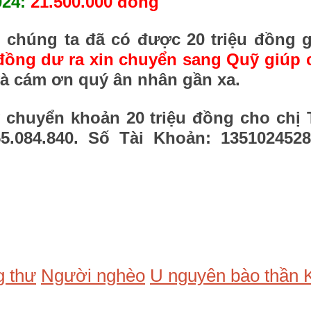
024:
21.500.000 đồng
p chúng ta đã có được 20 triệu đồng 
 đồng dư ra xin chuyển sang Quỹ giúp 
à cám ơn qu‎ý ân nhân gần xa.
 chuyển khoản 20 triệu đồng cho chị 
55.084.840. Số Tài Khoản: 135102452
g thư
Người nghèo
U nguyên bào thần 