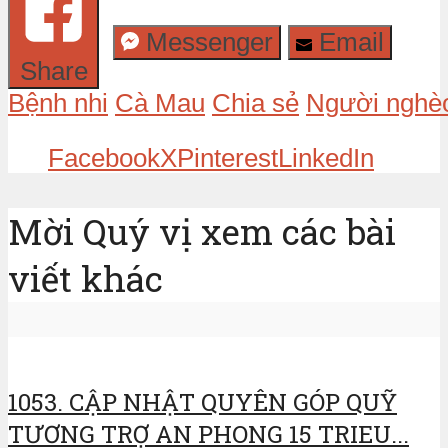
Messenger
Email
Share
Bệnh nhi
Cà Mau
Chia sẻ
Người nghè
Facebook
X
Pinterest
LinkedIn
Mời Quý vị xem các bài
viết khác
1053. CẬP NHẬT QUYÊN GÓP QUỸ
TƯƠNG TRỢ AN PHONG 15 TRIEU...