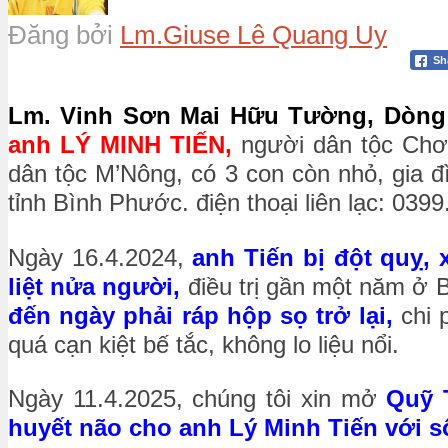
Đăng bởi
Lm.Giuse Lê Quang Uy
Sh
Lm. Vinh Sơn Mai Hữu Tường, Dòng
anh LÝ MINH TIẾN,
người dân tộc Chơ 
dân tộc M’Nông, có 3 con còn nhỏ, gia 
tỉnh Bình Phước. điện thoại liên lạc: 039
Ngày 16.4.2024,
anh Tiến bị đột quỵ, 
liệt nửa người,
điều trị gần một năm ở B
đến ngày phải ráp hộp sọ trở lại,
chi 
quá cạn kiệt bế tắc, không lo liệu nổi.
Ngày 11.4.2025, chúng tôi xin mở
Quỹ 
huyết não cho anh Lý Minh Tiến với số