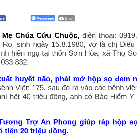
Messenger
Email
are
 Mẹ Chúa Cứu Chuộc,
điện thoại: 0919
Ro, sinh ngày 15.8.1980, vợ là chị Điểu
đình hiện ngụ tại thôn Sơn Hòa, xã Thọ S
9.033.832.
xuất huyết não, phải mở hộp sọ đem nu
ệnh Viện 175, sau đó ra vào các bệnh viện
phí hết 40 triệu đồng, anh có Bảo Hiểm Y
Tương Trợ An Phong giúp ráp hộp sọ
 tiền 20 triệu đồng.