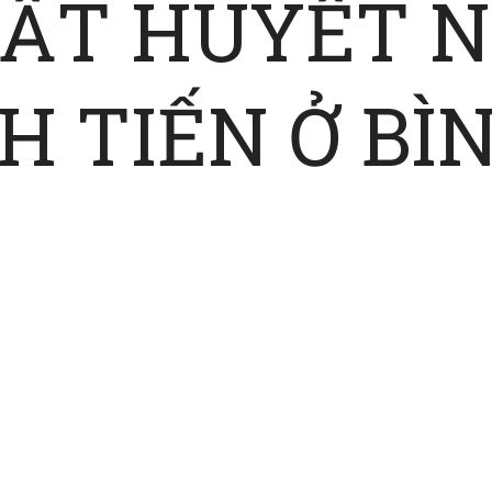
UẤT HUYẾT N
H TIẾN Ở BÌ