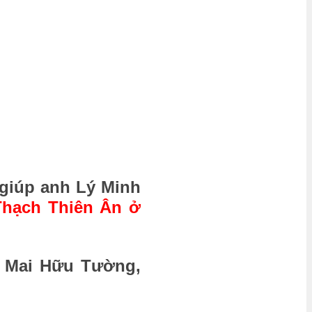
 giúp
anh Lý Minh
Thạch Thiên Ân ở
a Mai Hữu Tường,