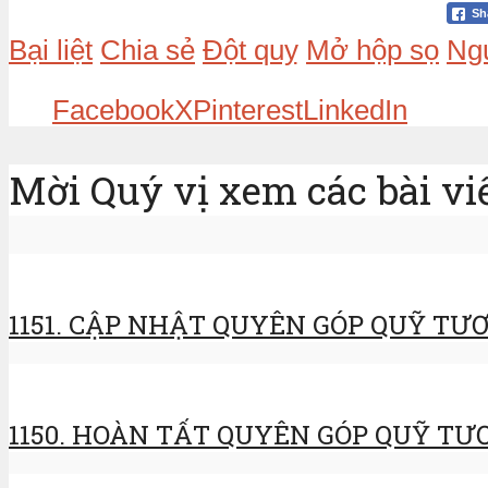
Sh
Bại liệt
Chia sẻ
Đột quỵ
Mở hộp sọ
Ng
Facebook
X
Pinterest
LinkedIn
Mời Quý vị xem các bài vi
1151. CẬP NHẬT QUYÊN GÓP QUỸ TƯƠ
1150. HOÀN TẤT QUYÊN GÓP QUỸ TƯƠ