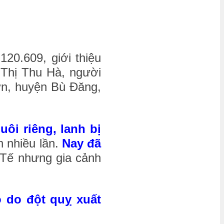
.120.609, giới thiệu
 Thị Thu Hà, người
ơn, huyện Bù Đăng,
ôi riêng, lanh bị
 nhiều lần.
Nay đã
 Tế nhưng gia cảnh
 do đột quỵ xuất