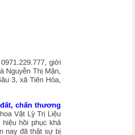
 0971.229.777, giới
 bà Nguyễn Thị Mận,
Bầu 3, xã Tiến Hóa,
 đất, chấn thương
khoa Vật Lỳ Trị Liệu
hiệu hồi phục khả
n nay đã thật sự bị