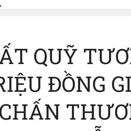
TẤT QUỸ TƯ
IỆU ĐỒNG GI
O CHẤN THƯ