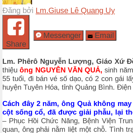
Đăng bởi
Lm.Giuse Lê Quang Uy
Messenger
Email
Share
Lm. Phêrô Nguyễn Lượng, Giáo Xứ Đ
thiệu
ông NGUYỄN VĂN QUẢ,
sinh năm
55 tuổi, đi bán vé số dạo, có 2 con gái l
huyện Tuyên Hóa, tỉnh Quảng Bình. Điện t
Cách đây 2 năm, ông Quả không may b
cột sống cổ, đã được giải phẫu, lại th
– Phục Hồi Chức Năng, Bệnh Viện Trun
quan, ông phải nằm liệt một chỗ. Tình t