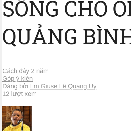
SỐNG CHO Ô
QUẢNG BÌN
Cách đây 2 năm
Góp ý kiến
Đăng bởi
Lm.Giuse Lê Quang Uy
12 lượt xem