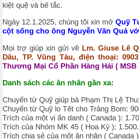
kiệt quệ và bế tắc.
Ngày 12.1.2025, chúng tôi xin mở
Quỹ Tư
cột sống cho ông Nguyễn Văn Quả với s
Mọi trợ giúp xin gửi về
Lm. Giuse Lê Q
Dâu, TP. Vũng Tàu, điện thoại: 0903.
Thương Mại Cổ Phần Hàng Hải ( MSB )
Danh sách các ân nhân gần xa:
Chuyển từ Quỹ giúp bà Phạm Thị Lệ Thu
Chuyển từ Quỹ lo Tết cho Trảng Bom: 9
Trích của một vị ẩn danh ( Canada ): 1.7
Trích của Nhóm MK 45 ( Hoa Kỳ ): 1.500
Trích chia sẻ của một ân nhân ( Canada 