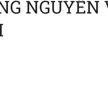
NG NGUYỄN 
H