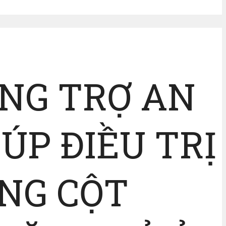
ƠNG TRỢ AN
ÚP ĐIỀU TRỊ
ƠNG CỘT