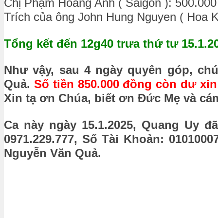
Chị Phạm Hoàng Anh
( Sàigòn ): 500.00
Trích của ông John Hung Nguyen ( Hoa K
Tổng kết đến 12g40 trưa thứ tư 15.1.2
Như vậy, sau 4 ngày quyên góp, ch
Quả.
Số tiền 850.000 đồng còn dư xi
Xin tạ ơn Chúa, biết ơn Đức Mẹ và cá
Ca này ngày 15.1.2025, Quang Uy đ
0971.229.777, Số Tài Khoản: 010100
Nguyễn Văn Quả.