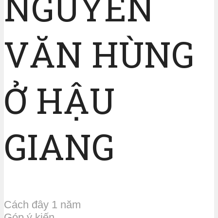
NGUYỄN
VĂN HÙNG
Ở HẬU
GIANG
Cách đây 1 năm
Góp ý kiến