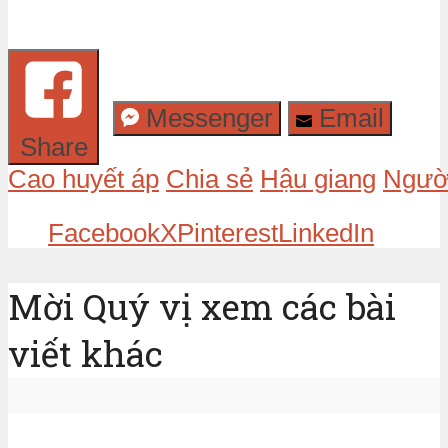
Messenger
Email
Share
Cao huyết áp
Chia sẻ
Hậu giang
Ngườ
Facebook
X
Pinterest
LinkedIn
Mời Quý vị xem các bài
viết khác