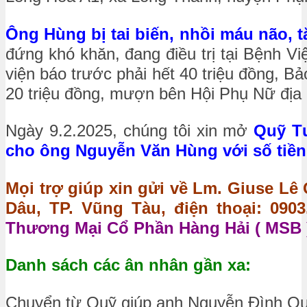
Ông Hùng bị tai biến, nhồi máu não, t
đứng khó khăn, đang điều trị tại Bệnh V
viện báo trước phải hết 40 triệu đồng, 
20 triệu đồng, mượn bên Hội Phụ Nữ địa 
Ngày 9.2.2025, chúng tôi xin mở
Quỹ Tư
cho ông Nguyễn Văn Hùng với số tiền 
Mọi trợ giúp xin gửi về Lm. Giuse Lê
Dâu, TP. Vũng Tàu, điện thoại: 0903.
Thương Mại Cổ Phần Hàng Hải ( MSB )
Danh sách các ân nhân gần xa:
Chuyển từ Quỹ giúp anh Nguyễn Đình Qu‎