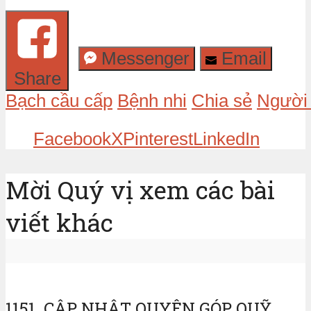
Messenger
Email
Share
Bạch cầu cấp
Bệnh nhi
Chia sẻ
Người
Facebook
X
Pinterest
LinkedIn
Mời Quý vị xem các bài
viết khác
1151. CẬP NHẬT QUYÊN GÓP QUỸ