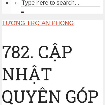
TƯƠNG TRỢ AN PHONG
782. CẬP
NHẬT
QUYÊN GÓP