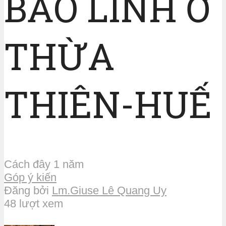
BẢO LINH Ở
THỪA
THIÊN-HUẾ
Cách đây 1 năm
Góp ý kiến
Đăng bởi
Lm.Giuse Lê Quang Uy
48 lượt xem