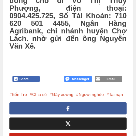
đồng cho dì Võ Thị Thúy
Phượng,
điện thoại:
0904.425.725, Số Tài Khoản: 710
620 501 4455, Ngân Hàng
Agribank, chi nhánh huyện Chợ
Lách.
nhờ gửi đến ông Nguyễn
Văn Xê.
Messenger
Email
Share
Bến Tre
Chia sẻ
Gãy xương
Người nghèo
Tai nạn