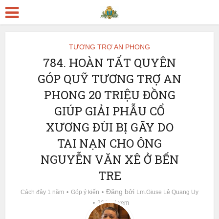
TƯƠNG TRỢ AN PHONG
784. HOÀN TẤT QUYÊN
GÓP QUỸ TƯƠNG TRỢ AN
PHONG 20 TRIỆU ĐỒNG
GIÚP GIẢI PHẪU CỔ
XƯƠNG ĐÙI BỊ GÃY DO
TAI NẠN CHO ÔNG
NGUYỄN VĂN XÊ Ở BẾN
TRE
Đăng bởi
Cách đây 1 năm
Góp ý kiến
Lm.Giuse Lê Quang Uy
26 lượt xem