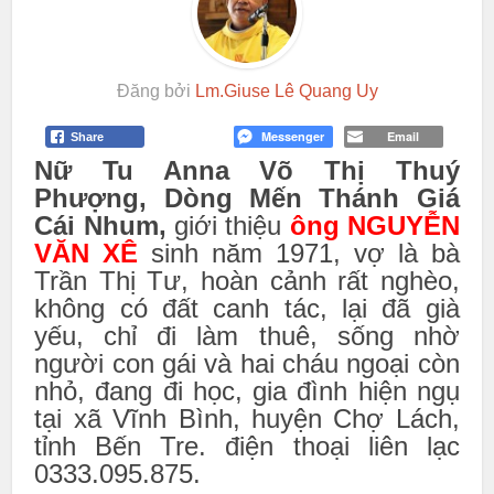
Đăng bởi
Lm.Giuse Lê Quang Uy
Messenger
Email
Share
Nữ Tu Anna Võ Thị Thuý
Phượng, Dòng Mến Thánh Giá
Cái Nhum,
giới thiệu
ông NGUYỄN
VĂN XÊ
sinh năm 1971, vợ là bà
Trần Thị Tư, hoàn cảnh rất nghèo,
không có đất canh tác, lại đã già
yếu, chỉ đi làm thuê, sống nhờ
người con gái và hai cháu ngoại còn
nhỏ, đang đi học, gia đình hiện ngụ
tại xã Vĩnh Bình, huyện Chợ Lách,
tỉnh Bến Tre. điện thoại liên lạc
0333.095.875.