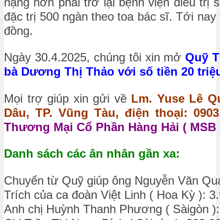
nặng hơn phải trở lại bệnh viện điều trị
đặc trị 500 ngàn theo toa bác sĩ. Tới nay
đồng.
Ngày 30.4.2025, chúng tôi xin mở
Quỹ Tư
bà Dương Thị Thảo với số tiền 20 tri
Mọi trợ giúp xin gửi về
Lm. Yuse Lê Qu
Dâu, TP. Vũng Tàu, điện thoại: 0903.
Thương Mại Cổ Phần Hàng Hải ( MSB )
Danh sách các ân nhân gần xa:
Chuyển từ Quỹ giúp ông Nguyễn Văn Qua
Trích của ca đoàn Việt Linh ( Hoa Kỳ ): 3
Anh chị Huỳnh Thanh Phương ( Sàigòn ):