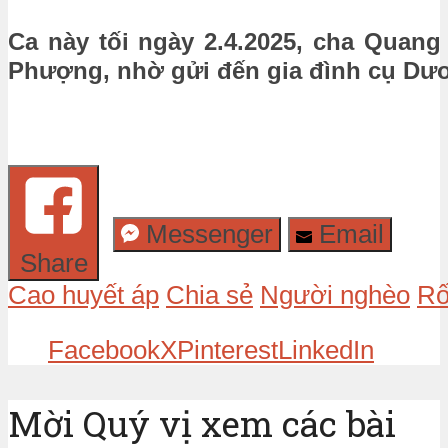
Ca này tối ngày 2.4.2025, cha Quang
Phượng, nhờ gửi đến gia đình cụ Dư
Messenger
Email
Share
Cao huyết áp
Chia sẻ
Người nghèo
Rố
Facebook
X
Pinterest
LinkedIn
Mời Quý vị xem các bài