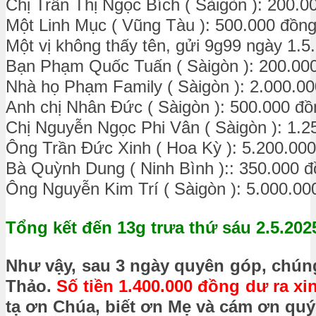
Chị Trần Thị Ngọc Bích ( Sàigòn ): 200.0
Một Linh Mục ( Vũng Tàu ): 500.000 đồn
Một vị không thấy tên, gửi 9g99 ngày 1.5
Bạn Phạm Quốc Tuấn ( Sàigòn ): 200.00
Nhà họ Phạm Family ( Sàigòn ): 2.000.0
Anh chị Nhân Đức ( Sàigòn ): 500.000 đồ
Chị Nguyễn Ngọc Phi Vân ( Sàigòn ): 1.2
Ông Trần Đức Xinh ( Hoa Kỳ ): 5.200.000
Bà Quỳnh Dung ( Ninh Bình ):: 350.000 
Ông Nguyễn Kim Trí ( Sàigòn ): 5.000.00
Tổng kết đến 13g trưa thứ sáu 2.5.2
02
Như vậy, sau 3 ngày quyên góp, chúng
Thảo.
Số tiền 1.400.000 đồng dư ra x
tạ ơn Chúa, biết ơn Mẹ và cám ơn quý