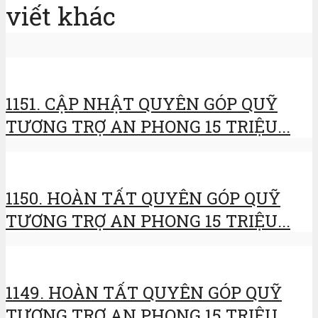
viết khác
1151. CẬP NHẬT QUYÊN GÓP QUỸ
TƯƠNG TRỢ AN PHONG 15 TRIỆU...
1150. HOÀN TẤT QUYÊN GÓP QUỸ
TƯƠNG TRỢ AN PHONG 15 TRIỆU...
1149. HOÀN TẤT QUYÊN GÓP QUỸ
TƯƠNG TRỢ AN PHONG 15 TRIỆU...