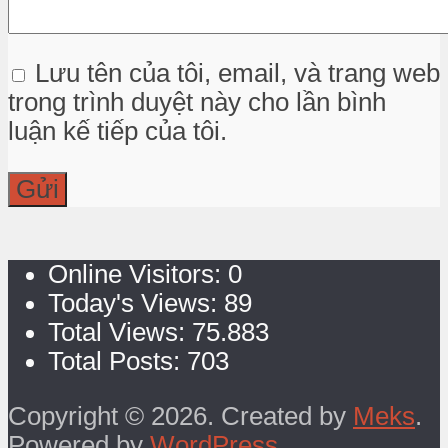
Lưu tên của tôi, email, và trang web
trong trình duyệt này cho lần bình
luận kế tiếp của tôi.
Online Visitors:
0
Today's Views:
89
Total Views:
75.883
Total Posts:
703
Copyright © 2026. Created by
Meks
.
Powered by
WordPress
.