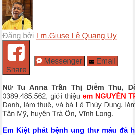
Đăng bởi
Lm.Giuse Lê Quang Uy
Messenger
Email
Share
Nữ Tu Anna Trần Thị Diễm Thu, D
0389.485.562, giới thiệu
em NGUYỄN TR
Danh, làm thuê, và bà Lê Thùy Dung, làm 
Tân Mỹ, huyện Trà Ôn, Vĩnh Long.
Em Kiệt phát bệnh ung thư máu đã 