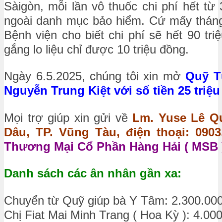
Sàigòn, mỗi lần vô thuốc chi phí hết từ
ngoài danh mục bảo hiểm. Cứ mấy tháng t
Bệnh viện cho biết chi phí sẽ hết 90 tr
gắng lo liệu chỉ được 10 triệu đồng.
Ngày 6.5.2025, chúng tôi xin mở
Quỹ T
Nguyễn Trung Kiệt với số tiền 25 triệ
Mọi trợ giúp xin gửi về
Lm. Yuse Lê Qu
Dâu, TP. Vũng Tàu, điện thoại: 0903.
Thương Mại Cổ Phần Hàng Hải ( MSB )
Danh sách các ân nhân gần xa:
Chuyển từ Quỹ giúp bà Y Tâm: 2.300.00
Chị Fiat Mai Minh Trang ( Hoa Kỳ ): 4.00