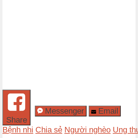
Messenger
Email
Share
Bệnh nhi
Chia sẻ
Người nghèo
Ung th