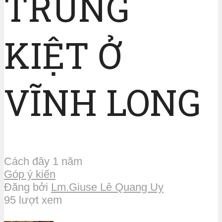
TRUNG
KIỆT Ở
VĨNH LONG
Cách đây 1 năm
Góp ý kiến
Đăng bởi
Lm.Giuse Lê Quang Uy
95 lượt xem