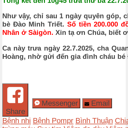
Tổng kết đến 10g45 trưa thứ ba 22.7.2
Như vậy, chỉ sau 1 ngày quyên góp, c
bè Đào Minh Triết.
Số tiền 200.000 
Nhân ở Sàigòn.
Xin tạ ơn Chúa, biết 
Ca này trưa ngày 22.7.2025, cha Qu
Hoàng, nhờ gửi đến gia đình cháu bé 
Messenger
Email
Share
Bệnh nhi
Bệnh Pompr
Bình Thuận
Chi