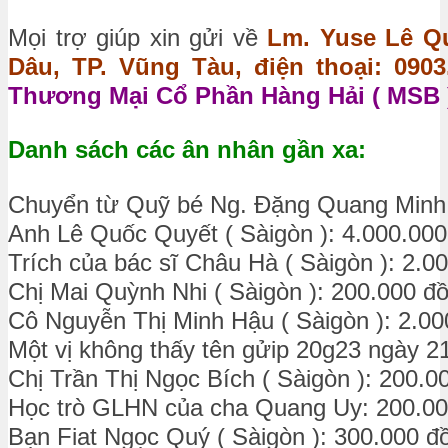
Mọi trợ giúp xin gửi về
Lm. Yuse Lê Qu
Dâu, TP. Vũng Tàu, điện thoại: 0903.
Thương Mại Cổ Phần Hàng Hải ( MSB )
Danh sách các ân nhân gần xa:
Chuyển từ Quỹ bé Ng. Đặng Quang Minh
Anh Lê Quốc Quyết ( Sàigòn ): 4.000.00
Trích của bác sĩ Châu Hà ( Sàigòn ): 2.0
Chị Mai Quỳnh Nhi ( Sàigòn ): 200.000 đ
Cô Nguyễn Thị Minh Hậu ( Sàigòn ): 2.0
Một vị không thấy tên gửip 20g23 ngày 2
Chị Trần Thị Ngọc Bích ( Sàigòn ): 200.
Học trò GLHN của cha Quang Uy: 200.0
Bạn Fiat Ngọc Quý ( Sàigòn ): 300.000 đ