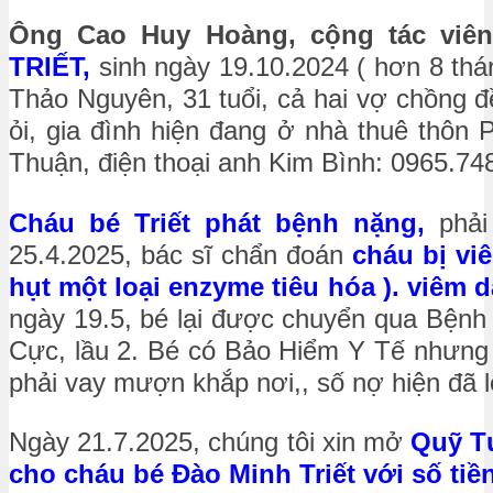
Ông Cao Huy Hoàng, cộng tác viê
TRIẾT,
sinh ngày 19.10.2024 ( hơn 8 thán
Thảo Nguyên, 31 tuổi, cả hai vợ chồng đ
ỏi, gia đình hiện đang ở nhà thuê thô
Thuận, điện thoại anh Kim Bình: 0965.74
Cháu bé Triết phát bệnh nặng,
phả
25.4.2025, bác sĩ chẩn đoán
cháu bị vi
hụt một loại enzyme tiêu hóa ). viêm 
ngày 19.5, bé lại được chuyển qua Bệnh 
Cực, lầu 2. Bé có Bảo Hiểm Y Tế nhưng g
phải vay mượn khắp nơi,, số nợ hiện đã l
Ngày 21.7.2025, chúng tôi xin mở
Quỹ T
cho cháu bé Đào Minh Triết với số tiền