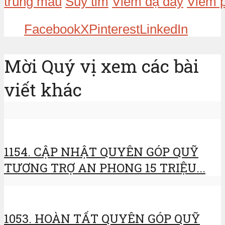
trùng máu
Suy tim
Viêm dạ dày
Viêm p
Facebook
X
Pinterest
LinkedIn
Mời Quý vị xem các bài
viết khác
1154. CẬP NHẬT QUYÊN GÓP QUỸ
TƯƠNG TRỢ AN PHONG 15 TRIỆU...
1053. HOÀN TẤT QUYÊN GÓP QUỸ