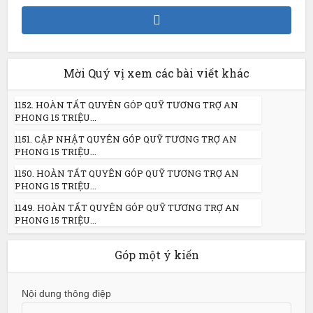
Mời Quý vị xem các bài viết khác
1152. HOÀN TẤT QUYÊN GÓP QUỸ TƯƠNG TRỢ AN
PHONG 15 TRIỆU...
1151. CẬP NHẬT QUYÊN GÓP QUỸ TƯƠNG TRỢ AN
PHONG 15 TRIỆU...
1150. HOÀN TẤT QUYÊN GÓP QUỸ TƯƠNG TRỢ AN
PHONG 15 TRIỆU...
1149. HOÀN TẤT QUYÊN GÓP QUỸ TƯƠNG TRỢ AN
PHONG 15 TRIỆU...
Góp một ý kiến
Nội dung thông điệp