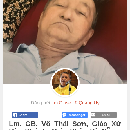
Đăng bởi
Lm.Giuse Lê Quang Uy
Messenger
Email
Share
Lm. GB. Võ Thái Sơn, Giáo Xứ