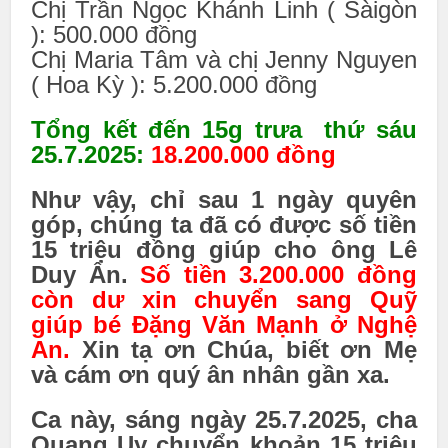
Chị Trần Ngọc Khánh Linh ( Sàigòn
): 500.000 đồng
Chị Maria Tâm và chị Jenny Nguyen
( Hoa Kỳ ): 5.200.000 đồng
Tổng kết đến 15g trưa thứ sáu
25.7.2025:
18.200.000 đồng
Như vậy, chỉ sau 1 ngày quyên
góp, chúng ta đã có được số tiền
15 triệu đồng giúp cho ông Lê
Duy Ẩn.
Số tiền 3.200.000 đồng
còn dư xin chuyển sang Quỹ
giúp bé Đặng Văn Mạnh ở Nghệ
An.
Xin tạ ơn Chúa, biết ơn Mẹ
và cám ơn qu‎ý ân nhân gần xa.
Ca này, sáng ngày 25.7.2025, cha
Quang Uy chuyển khoản 15 triệu