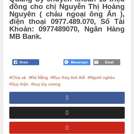
đồng cho chị Nguyễn Thị Hoàng
Nguyên ( cháu ngoại ông Ẩn ),
điện thoại 0977.489.070, Số Tài
Khoản: 0977489070, Ngân Hàng
MB Bank.
Messenger
Email
Share
Chia sẻ
Đà Nẵng
Đục thủy tinh thể
Người nghèo
Suy thận
suy tủy xương