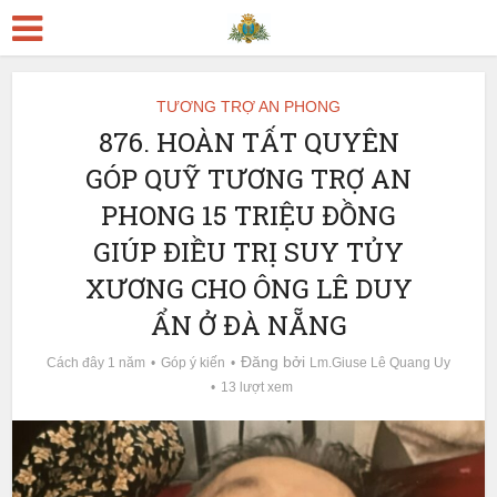
TƯƠNG TRỢ AN PHONG
876. HOÀN TẤT QUYÊN
GÓP QUỸ TƯƠNG TRỢ AN
PHONG 15 TRIỆU ĐỒNG
GIÚP ĐIỀU TRỊ SUY TỦY
XƯƠNG CHO ÔNG LÊ DUY
ẨN Ở ĐÀ NẴNG
Đăng bởi
Cách đây 1 năm
Góp ý kiến
Lm.Giuse Lê Quang Uy
13 lượt xem