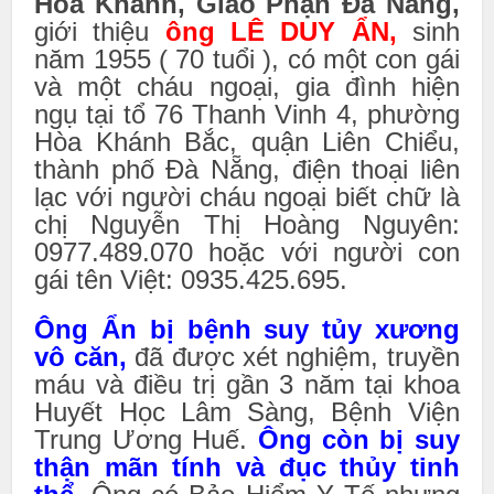
Hòa Khánh, Giáo Phận Đà Nẵng,
giới thiệu
ông LÊ DUY ẨN,
sinh
năm 1955 ( 70 tuổi ), có một con gái
và một cháu ngoại, gia đình hiện
ngụ tại tổ 76 Thanh Vinh 4, phường
Hòa Khánh Bắc, quận Liên Chiểu,
thành phố Đà Nẵng, điện thoại liên
lạc với người cháu ngoại biết chữ là
chị Nguyễn Thị Hoàng Nguyên:
0977.489.070 hoặc với người con
gái tên Việt: 0935.425.695.
Ông Ẩn bị bệnh suy tủy xương
vô căn,
đã được xét nghiệm, truyền
máu và điều trị gần 3 năm tại khoa
Huyết Học Lâm Sàng, Bệnh Viện
Trung Ương Huế.
Ông còn bị suy
thận mãn tính và đục thủy tinh