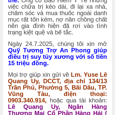
thể.
Ông có Bảo Hiểm Y Tế nhưng
việc chữa trị kéo dài, đi lại xa nhà,
chăm sóc và mua thuốc ngoài danh
mục rất tốn kém, nợ nần chồng chất
nên gia đình hiện đã rơi vào tình
trạng kiệt quệ và bế tắc.
Ngày 24.7.2025, chúng tôi xin mở
Quỹ Tương Trợ An Phong giúp
điều trị suy tủy xương với số tiền
15 triệu đồng.
Mọi trợ giúp xin gửi về
Lm. Yuse Lê
Quang Uy, DCCT, địa chỉ 134/13
Trần Phú, Phường 5, Bãi Dâu, TP.
Vũng Tàu, điện thoại:
0903.340.914,
hoặc qua tài khoản:
Lê Quang Uy, Ngân Hàng
Thương Mại Cổ Phần Hàng Hải (