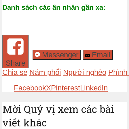
Danh sách các ân nhân gần xa:
Messenger
Email
Share
Chia sẻ
Nám phổi
Người nghèo
Phình 
Facebook
X
Pinterest
LinkedIn
Mời Quý vị xem các bài
viết khác