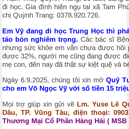
đi học. Gia đình hiện ngụ tại xã Tam Ph
chị Quỳnh Trang: 0378.920.726.
Em Vỹ đang đi học Trung Học thì phá
táo bón nghiêm trọng.
Các bác sĩ Bện
nhưng sức khỏe em vẫn chưa được hồi phụ
được 32%, người mẹ cũng đang được điều t
mẹ con, đến nay đã thật sự kiệt quệ và bế
Ngày 6.9.2025, chúng tôi xin mở
Quỹ Tư
cho em Võ Ngọc Vỹ với số tiền 15 triệ
Mọi trợ giúp xin gửi về
Lm. Yuse Lê Qu
Dâu, TP. Vũng Tàu, điện thoại: 0903.
Thương Mại Cổ Phần Hàng Hải ( MSB )