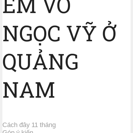
EM VÕ
NGỌC VỸ Ở
QUẢNG
NAM
Cách đây 11 tháng
Góp ý kiến