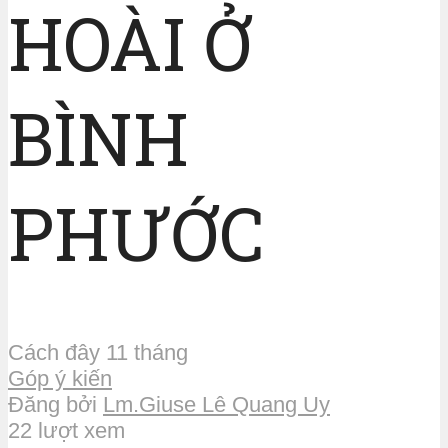
HOÀI Ở
BÌNH
PHƯỚC
Cách đây 11 tháng
Góp ý kiến
Đăng bởi
Lm.Giuse Lê Quang Uy
22 lượt xem