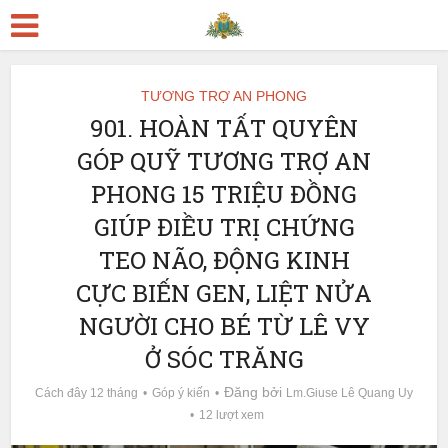
TƯƠNG TRỢ AN PHONG
901. HOÀN TẤT QUYÊN
GÓP QUỸ TƯƠNG TRỢ AN
PHONG 15 TRIỆU ĐỒNG
GIÚP ĐIỀU TRỊ CHỨNG
TEO NÃO, ĐỘNG KINH
CỰC BIẾN GEN, LIỆT NỬA
NGƯỜI CHO BÉ TỪ LÊ VY
Ở SÓC TRĂNG
Đăng bởi
Cách đây 12 tháng
Góp ý kiến
Lm.Giuse Lê Quang Uy
12 lượt xem