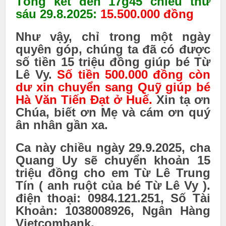
Tổng kết đến 17g45 chiều thứ
sáu 29.8.2025:
15.500.000 đồng
Như vậy, chỉ trong một ngày
quyên góp, chúng ta đã có được
số tiền 15 triệu đồng giúp bé Từ
Lê Vy.
Số tiền 500.000 đồng còn
dư xin chuyển sang Quỹ giúp bé
Hà Văn Tiến Đạt ở Huế.
Xin tạ ơn
Chúa, biết ơn Mẹ và cám ơn qu‎ý
ân nhân gần xa.
Ca này chiều ngày 29.9.2025, cha
Quang Uy sẽ chuyển khoản 15
triệu đồng cho em Từ Lê Trung
Tín ( anh ruột của bé Từ Lê Vy ).
điện thoại: 0984.121.251, Số Tài
Khoản: 1038008926, Ngân Hàng
Vietcombank.