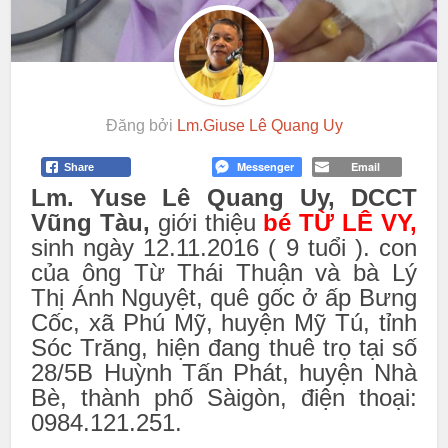
Đăng bởi
Lm.Giuse Lê Quang Uy
Messenger
Email
Share
Lm. Yuse Lê Quang Uy, DCCT
Vũng Tàu,
giới thiệu
bé TỪ LÊ VY,
sinh ngày 12.11.2016 ( 9 tuổi ). con
của ông Từ Thái Thuận và bà L‎ý
Thị Ánh Nguyệt, quê gốc ở ấp Bưng
Cốc, xã Phú Mỹ, huyện Mỹ Tú, tỉnh
Sóc Trăng, hiện đang thuê trọ tại số
28/5B Huỳnh Tấn Phát, huyện Nhà
Bè, thành phố Sàigòn, điện thoại:
0984.121.251.