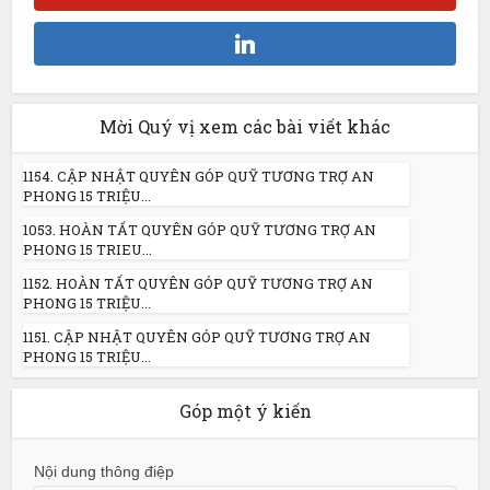
Mời Quý vị xem các bài viết khác
1154. CẬP NHẬT QUYÊN GÓP QUỸ TƯƠNG TRỢ AN
PHONG 15 TRIỆU...
1053. HOÀN TẤT QUYÊN GÓP QUỸ TƯƠNG TRỢ AN
PHONG 15 TRIEU...
1152. HOÀN TẤT QUYÊN GÓP QUỸ TƯƠNG TRỢ AN
PHONG 15 TRIỆU...
1151. CẬP NHẬT QUYÊN GÓP QUỸ TƯƠNG TRỢ AN
PHONG 15 TRIỆU...
Góp một ý kiến
Nội dung thông điệp