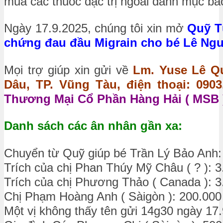
mua các thuốc đặc trị ngoài danh mục bả
Ngày 17.9.2025, chúng tôi xin mở
Quỹ Tư
chứng đau đầu Migrain cho bé Lê Nguy
Mọi trợ giúp xin gửi về
Lm. Yuse Lê Qu
Dâu, TP. Vũng Tàu, điện thoại: 0903.
Thương Mại Cổ Phần Hàng Hải ( MSB )
Danh sách các ân nhân gần xa:
Chuyển từ Quỹ giúp bé Trần Lý Bảo Anh:
Trích của chị Phan Thúy Mỹ Châu ( ? ): 
Trích của chị Phương Thảo ( Canada ): 
Chị Phạm Hoàng Anh ( Sàigòn ): 200.000
Một vị không thấy tên gửi 14g30 ngày 17