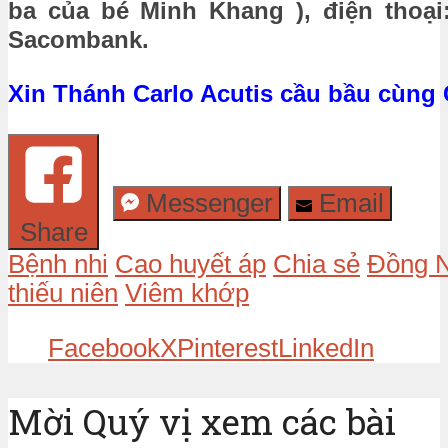
ba của bé Minh Khang ), điện thoại
Sacombank.
Xin Thánh Carlo Acutis cầu bầu cùng
Messenger
Email
Share
Bệnh nhi
Cao huyết áp
Chia sẻ
Đồng N
thiếu niên
Viêm khớp
Facebook
X
Pinterest
LinkedIn
Mời Quý vị xem các bài