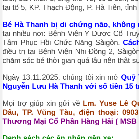
tại tổ 5, KP. Thạch Động, P. Hà Tiên, tỉnh
Bé Hà Thanh bị di chứng não, không 
tại nhiều nơi: Bệnh Viện Y Dược Cổ Tr
Tâm Phục Hồi Chức Năng Sàigòn.
Cách
điều trị tại Bệnh Viện Nhi Đồng 2, Sàig
chăm sóc bé thời gian quá lâu nên thật sự
Ngày 13.11.2025, chúng tôi xin mở
Quỹ 
Nguyễn Lưu Hà Thanh với số tiền 15 t
Mọi trợ giúp xin gửi về
Lm. Yuse Lê Qu
Dâu, TP. Vũng Tàu, điện thoại: 0903.
Thương Mại Cổ Phần Hàng Hải ( MSB )
Danh sách các ân nhân gần xa: