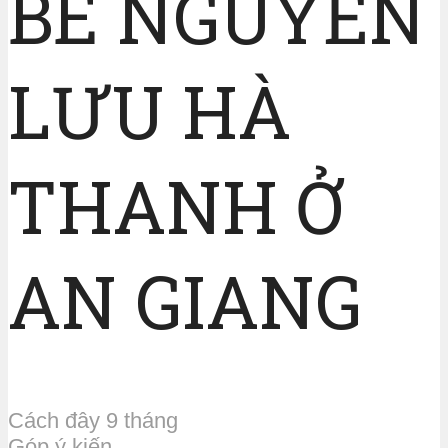
BÉ NGUYỄN
LƯU HÀ
THANH Ở
AN GIANG
Cách đây 9 tháng
Góp ý kiến