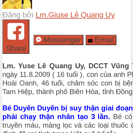
Đăng bởi
Lm.Giuse Lê Quang Uy
Messenger
Email
Share
Lm. Yuse Lê Quang Uy, DCCT Vũng
ngày 11.8.2009 ( 16 tuổi ), con của anh 
Hoài Oanh, 46 tuổi, chăm sóc con bị bện
Tam Hiệp, thành phố Biên Hòa, tỉnh Đồng 
Bé Duyên Duyên bị suy thận giai đoạn 
phải chạy thận nhân tạo 3 lần.
Bé có 
truyền máu, màng lọc và các loại thuốc đặ