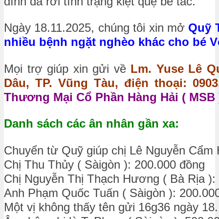
đình đã rơi tình trạng kiệt quệ bế tắc.
Ngày 18.11.2025, chúng tôi xin mở
Quỹ T
nhiều bệnh ngặt nghèo khác cho bé Võ
Mọi trợ giúp xin gửi về
Lm. Yuse Lê Qu
Dâu, TP. Vũng Tàu, điện thoại: 0903.
Thương Mại Cổ Phần Hàng Hải ( MSB )
Danh sách các ân nhân gần xa:
Chuyển từ Quỹ giúp chị Lê Nguyễn Cẩm 
Chị Thu Thủy ( Sàigòn ): 200.000 đồng
Chị Nguyễn Thị Thạch Hương ( Bà Rịa ):
Anh Phạm Quốc Tuấn ( Sàigòn ): 200.00
Một vị không thấy tên gửi 16g36 ngày 18