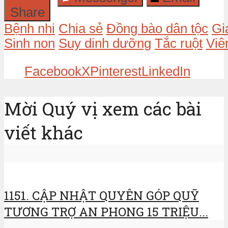
Share
Bệnh nhi
Chia sẻ
Đồng bào dân tộc
Gi
Sinh non
Suy dinh dưỡng
Tắc ruột
Viê
Facebook
X
Pinterest
LinkedIn
Mời Quý vị xem các bài
viết khác
1151. CẬP NHẬT QUYÊN GÓP QUỸ
TƯƠNG TRỢ AN PHONG 15 TRIỆU...