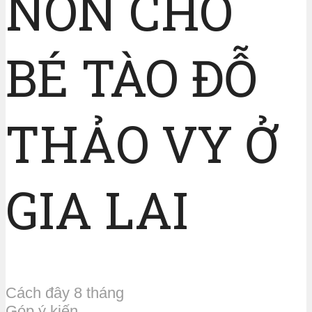
NON CHO
BÉ TÀO ĐỖ
THẢO VY Ở
GIA LAI
Cách đây 8 tháng
Góp ý kiến