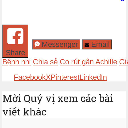
Messenger
Email
Share
Bệnh nhi
Chia sẻ
Co rút gân Achille
Gi
Facebook
X
Pinterest
LinkedIn
Mời Quý vị xem các bài
viết khác