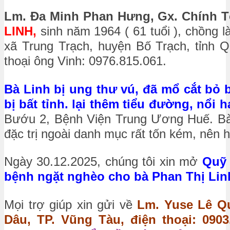
Lm. Đa Minh Phan Hưng, Gx. Chính 
LINH,
sinh năm 1964 ( 61 tuổi ), chồng là
xã Trung Trạch, huyện Bố Trạch, tỉnh Q
thoại ông Vinh: 0976.815.061.
Bà Linh bị ung thư vú, đã mổ cắt bỏ 
bị bất tỉnh. lại thêm tiểu đường, nổi 
Bướu 2, Bệnh Viện Trung Ương Huế. Bà 
đặc trị ngoài danh mục rất tốn kém, nên hi
Ngày 30.12.2025, chúng tôi xin mở
Quỹ 
bệnh ngặt nghèo cho bà Phan Thị Linh 
Mọi trợ giúp xin gửi về
Lm. Yuse Lê Qu
Dâu, TP. Vũng Tàu, điện thoại: 0903.