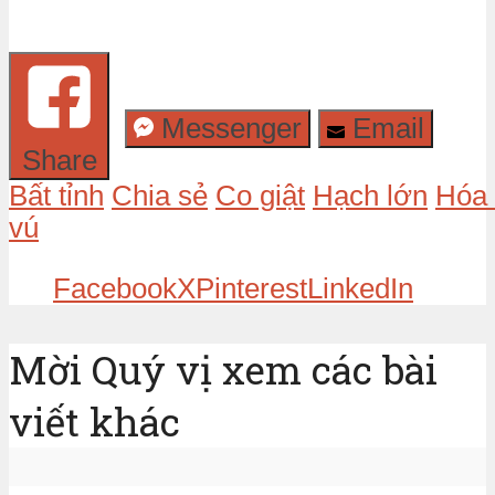
Messenger
Email
Share
Bất tỉnh
Chia sẻ
Co giật
Hạch lớn
Hóa 
vú
Facebook
X
Pinterest
LinkedIn
Mời Quý vị xem các bài
viết khác