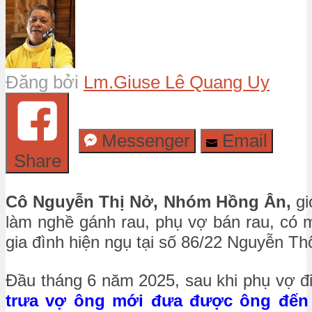
Đăng bởi
Lm.Giuse Lê Quang Uy
Messenger
Email
Share
Cô Nguyễn Thị Nở, Nhóm Hồng Ân,
gi
làm nghề gánh rau, phụ vợ bán rau, có m
gia đình hiện ngụ tại số 86/22 Nguyễn 
Đầu tháng 6 năm 2025, sau khi phụ vợ đi
trưa vợ ông mới đưa được ông đến 