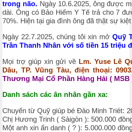
trong não.
Ngày 10.6.2025, ông được mổ n
dài. Ông có Bảo Hiểm Y Tế trả cho 7 đư
70%. Hiện tại gia đình ông đã thật sự kiệ
Ngày 22.7.2025, chúng tôi xin mở
Quỹ T
Trần Thanh Nhân với số tiền 15 triệu 
Mọi trợ giúp xin gửi về
Lm. Yuse Lê Qu
Dâu, TP. Vũng Tàu, điện thoại: 0903.
Thương Mại Cổ Phần Hàng Hải ( MSB )
Danh sách các ân nhân gần xa:
Chuyển từ Quỹ giúp bé Đào Minh Triét: 
Chị Hương Trinh ( Sàigòn ): 500.000 đồn
Một anh xin ẩn danh ( ? ): 5.000.000 đồn