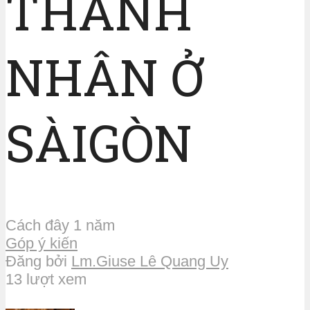
THANH
NHÂN Ở
SÀIGÒN
Cách đây 1 năm
Góp ý kiến
Đăng bởi
Lm.Giuse Lê Quang Uy
13 lượt xem