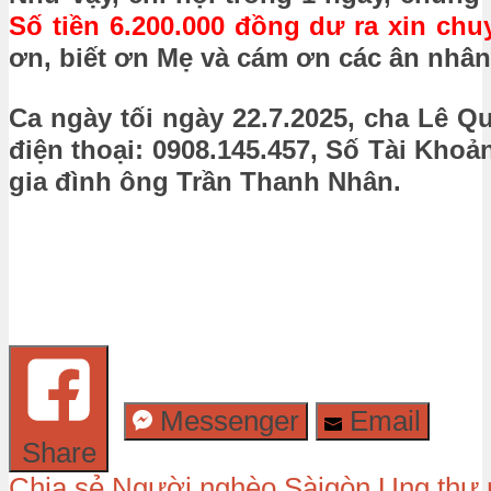
Số tiền 6.200.000 đồng dư ra xin ch
ơn, biết ơn Mẹ và cám ơn các ân nhân
Ca ngày tối ngày 22.7.2025, cha Lê 
điện thoại: 0908.145.457, Số Tài Kh
gia đình ông Trần Thanh Nhân.
Messenger
Email
Share
Chia sẻ
Người nghèo
Sàigòn
Ung thư 