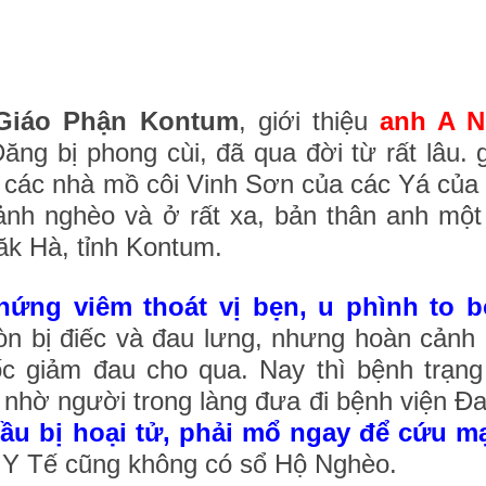
 Giáo Phận Kontum
, giới thiệu
anh A 
ng bị phong cùi, đã qua đời từ rất lâu. g
i các nhà mồ côi Vinh Sơn của các Yá của
ảnh nghèo và ở rất xa, bản thân anh một 
ăk Hà, tỉnh Kontum.
hứng viêm thoát vị bẹn, u phình to b
òn bị điếc và đau lưng, nhưng hoàn cảnh
huốc giảm đau cho qua. Nay thì bệnh trạn
i nhờ người trong làng đưa đi bệnh viện Đ
ầu bị hoại tử, phải mổ ngay để cứu m
m Y Tế cũng không có sổ Hộ Nghèo.