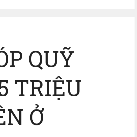
ÓP QUỸ
5 TRIỆU
ÊN Ở