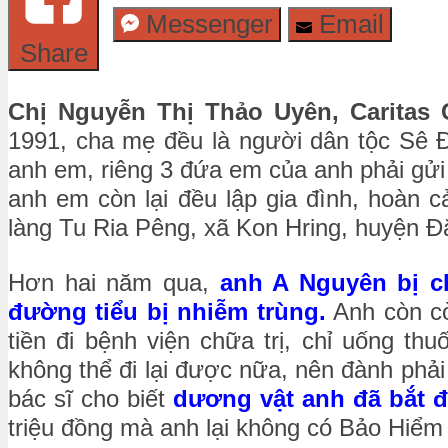
Messenger
Email
Share
Chị Nguyễn Thị Thảo Uyên, Caritas
1991, cha mẹ đều là người dân tộc Sê Đă
anh em, riêng 3 đứa em của anh phải gử
anh em còn lại đều lập gia đình, hoàn c
làng Tu Ria Pêng, xã Kon Hring, huyện Đ
Hơn hai năm qua,
anh A Nguyên bị c
đường tiểu bị nhiễm trùng.
Anh còn c
tiền đi bệnh viện chữa trị, chỉ uống t
không thể đi lại được nữa, nên đành phả
bác sĩ cho biết
dương vật anh đã bắt đ
triệu đồng mà anh lại không có Bảo Hiể