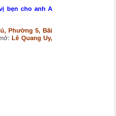
vị bẹn cho anh A
hú, Phường 5, Bãi
 mở:
Lê Quang Uy,