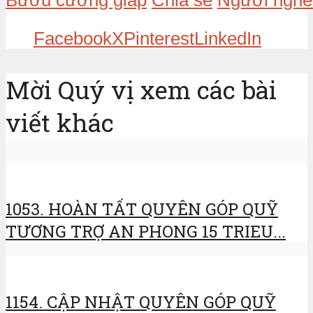
Bướu cường giáp
Chia sẻ
Người nghè
Facebook
X
Pinterest
LinkedIn
Mời Quý vị xem các bài
viết khác
1053. HOÀN TẤT QUYÊN GÓP QUỸ
TƯƠNG TRỢ AN PHONG 15 TRIEU...
1154. CẬP NHẬT QUYÊN GÓP QUỸ