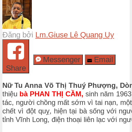
Đăng bởi
Lm.Giuse Lê Quang Uy
Messenger
Email
Share
Nữ Tu Anna Võ Thị Thuý Phượng, Dò
thiệu
bà PHAN THỊ CẦM,
sinh năm 1963 
tác, người chồng mất sớm vì tai nạn, mộ
chết vì đột quỵ, hiện tại bà sống với n
tỉnh Vĩnh Long, điện thoại liên lạc với n