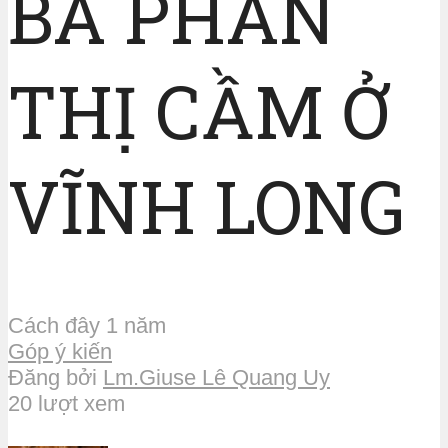
BÀ PHAN
THỊ CẦM Ở
VĨNH LONG
Cách đây 1 năm
Góp ý kiến
Đăng bởi
Lm.Giuse Lê Quang Uy
20 lượt xem