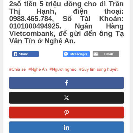
2số tiền 5 triệu đồng cho dì Trần
Thị Hạnh, đi
ện thoại:
0988.465.784,
Số Tài Khoản:
0101000494925.
Ngân Hàng
Vietcombank, để gừi đến ông Tạ
Văn Tín ở Nghệ An.
Messenger
Email
Share
Chia sẻ
Nghệ An
Người nghèo
Suy tim sung huyết