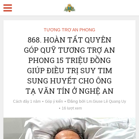
TƯƠNG TRỢ AN PHONG
868. HOÀN TẤT QUYÊN
GÓP QUỸ TƯƠNG TRỢ AN
PHONG 15 TRIỆU ĐỒNG
GIÚP ĐIỀU TRỊ SUY TIM
SUNG HUYẾT CHO ÔNG
TẠ VĂN TÍN Ở NGHỆ AN
Đăng bởi
Cách đây 1 năm
Góp ý kiến
Lm.Giuse Lê Quang Uy
16 lượt xem