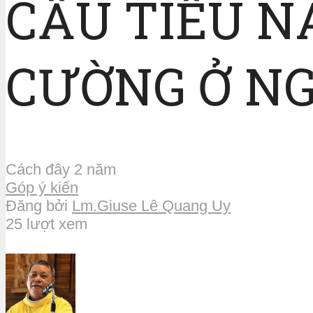
CẦU TIỂU N
CƯỜNG Ở N
Cách đây 2 năm
Góp ý kiến
Đăng bởi
Lm.Giuse Lê Quang Uy
25 lượt xem