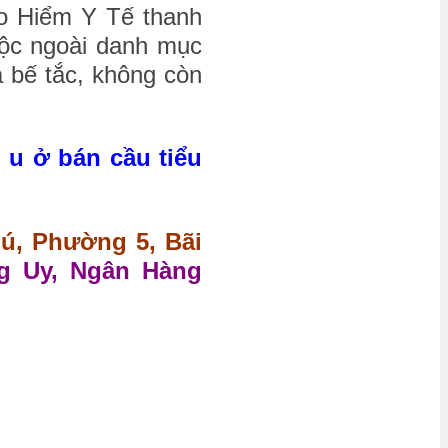
ảo Hiểm Y Tế thanh
uộc ngoài danh mục
à bế tắc, không còn
 u ở bán cầu tiểu
hú, Phường 5, Bãi
g Uy, Ngân Hàng