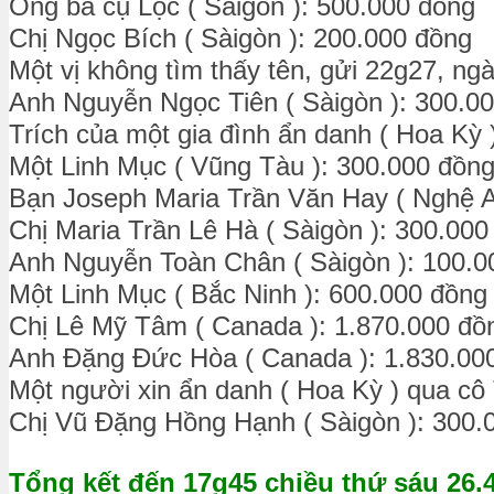
Ông bà cụ Lộc ( Sàigòn ): 500.000 đồng
Chị Ngọc Bích ( Sàigòn ): 200.000 đồng
Một vị không tìm thấy tên, gửi 22g27, ng
Anh Nguyễn Ngọc Tiên ( Sàigòn ): 300.0
Trích của một gia đình ẩn danh ( Hoa Kỳ 
Một Linh Mục ( Vũng Tàu ): 300.000 đồn
Bạn Joseph Maria Trần Văn Hay ( Nghệ A
Chị Maria Trần Lê Hà ( Sàigòn ): 300.000
Anh Nguyễn Toàn Chân ( Sàigòn ): 100.0
Một Linh Mục ( Bắc Ninh ): 600.000 đồng
Chị Lê Mỹ Tâm ( Canada ): 1.870.000 đồ
Anh Đặng Đức Hòa ( Canada ): 1.830.00
Một người xin ẩn danh ( Hoa Kỳ ) qua cô
Chị Vũ Đặng Hồng Hạnh ( Sàigòn ): 300.
Tổng kết đến 17g45 chiều thứ sáu 26.4