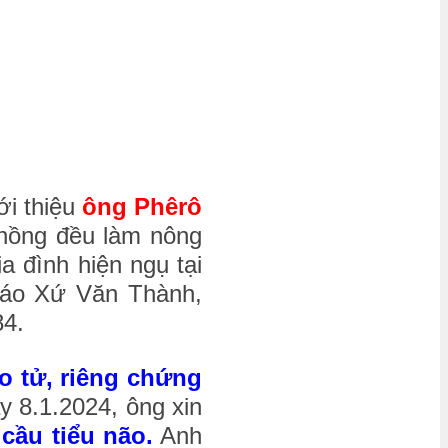
ới thiệu
ông Phêrô
chồng đều làm nông
ia đình hiện ngụ tại
iáo Xứ Văn Thành,
84.
o tử, riêng chứng
y 8.1.2024, ông xin
cầu tiểu não.
Anh